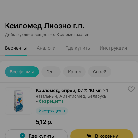
Ксиломед Лиозно г.п.
Действующее вещество
:
Ксилометазолин
Варианты
Аналоги
Где купить
Инструкция
Все формы
Гель
Капли
Спрей
Ксиломед, спрей
,
0.1% 10 мл
×
1
назальный,
АмантисМед
, Беларусь
•
без рецепта
Инструкция
5,12 р.
Где купить
В корзину