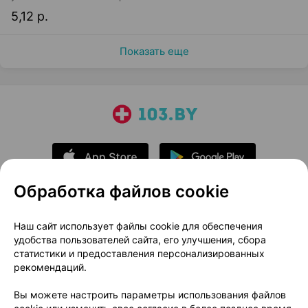
5,12 р.
Показать еще
Обработка файлов cookie
О проекте
Новости проекта
Наш сайт использует файлы cookie для обеспечения
удобства пользователей сайта, его улучшения, сбора
Размещение рекламы
Медицинский маркетинг
статистики и предоставления персонализированных
Публичный договор
Доставка
рекомендаций.
Пользовательское соглашение
Вы можете настроить параметры использования файлов
Способы оплаты
Вакансии
Партнеры