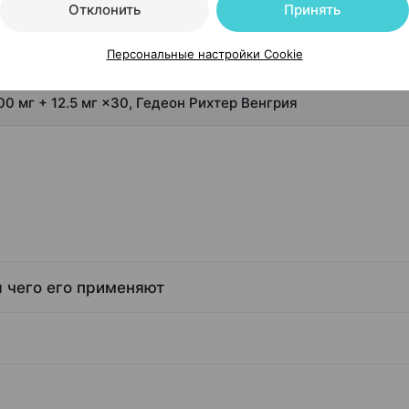
Отклонить
Принять
Персональные настройки Cookie
0 мг + 12.5 мг ×30, Гедеон Рихтер Венгрия
я чего его применяют