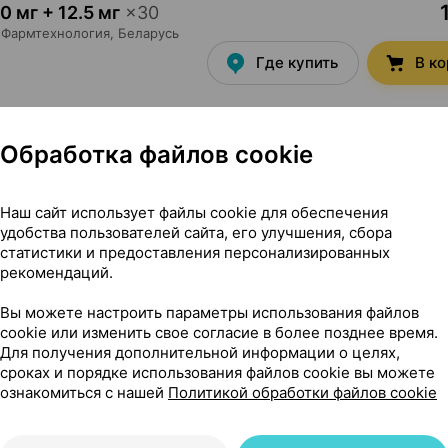
0 мг + 12.5 мг
×
30
Фармтехнология
, Беларусь
Где купить
В к
1
0 мг + 25 мг
×
30
Обработка файлов cookie
Фармтехнология
, Беларусь
Где купить
В к
Наш сайт использует файлы cookie для обеспечения
удобства пользователей сайта, его улучшения, сбора
статистики и предоставления персонализированных
рекомендаций.
6,27 — 10
 мг + 12.5 мг
×
30
Фармтехнология
, Беларусь
Вы можете настроить параметры использования файлов
Где купить
В к
cookie или изменить свое согласие в более позднее время.
Для получения дополнительной информации о целях,
сроках и порядке использования файлов cookie вы можете
ознакомиться с нашей
Политикой обработки файлов cookie
Показать еще