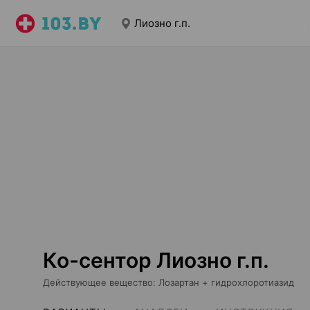
Лиозно г.п.
Ко-сентор Лиозно г.п.
Действующее вещество
:
Лозартан + гидрохлоротиазид