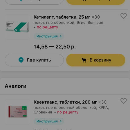
Кетилепт, таблетки
,
25 мг
×
30
покрытые оболочкой,
Эгис
, Венгрия
•
по рецепту
Инструкция
14,58 — 22,50 р.
Где купить
В корзину
Аналоги
Квентиакс, таблетки
,
200 мг
×
30
покрытые пленочной оболочкой,
КРКА
,
Словения
•
по рецепту
Инструкция