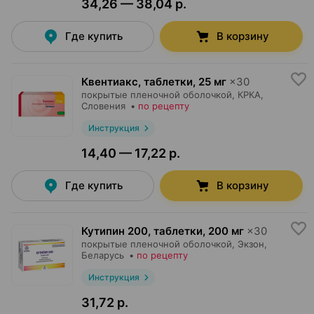
34,26 — 38,04 р.
Где купить
В корзину
Квентиакс, таблетки
,
25 мг
×
30
покрытые пленочной оболочкой,
КРКА
,
Словения
•
по рецепту
Инструкция
14,40 — 17,22 р.
Где купить
В корзину
Кутипин 200, таблетки
,
200 мг
×
30
покрытые пленочной оболочкой,
Экзон
,
Беларусь
•
по рецепту
Инструкция
31,72 р.