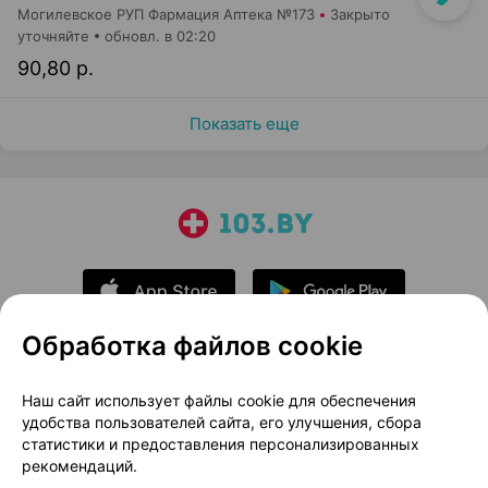
Могилевское РУП Фармация Аптека №173
Закрыто
уточняйте
обновл. в 02:20
90,80 р.
Показать еще
Обработка файлов cookie
О проекте
Новости проекта
Наш сайт использует файлы cookie для обеспечения
удобства пользователей сайта, его улучшения, сбора
Размещение рекламы
Медицинский маркетинг
статистики и предоставления персонализированных
Публичный договор
Доставка
рекомендаций.