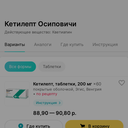
Кетилепт Осиповичи
Действующее вещество
:
Кветиапин
Варианты
Аналоги
Где купить
Инструкция
Все формы
Таблетки
Кетилепт, таблетки
,
200 мг
×
60
покрытые оболочкой,
Эгис
, Венгрия
•
по рецепту
Инструкция
88,90 — 90,80 р.
Где купить
В корзину