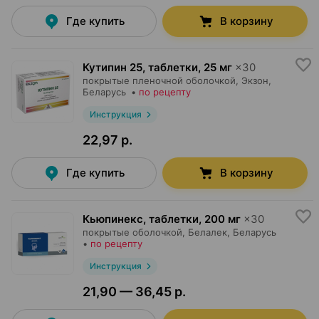
Где купить
В корзину
Кутипин 25, таблетки
,
25 мг
×
30
покрытые пленочной оболочкой,
Экзон
,
Беларусь
•
по рецепту
Инструкция
22,97 р.
Где купить
В корзину
Кьюпинекс, таблетки
,
200 мг
×
30
покрытые оболочкой,
Белалек
, Беларусь
•
по рецепту
Инструкция
21,90 — 36,45 р.