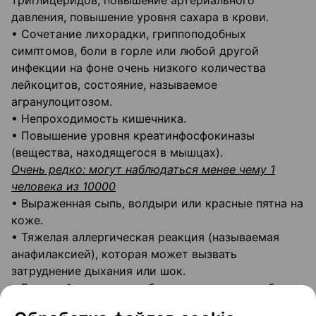
триглицеридов, повышение артериального
давления, повышение уровня сахара в крови.
• Сочетание лихорадки, гриппоподобных
симптомов, боли в горле или любой другой
инфекции на фоне очень низкого количества
лейкоцитов, состояние, называемое
агранулоцитозом.
• Непроходимость кишечника.
• Повышение уровня креатинфосфокиназы
(вещества, находящегося в мышцах).
Очень редко: могут наблюдаться менее чему 1
человека из 10000
• Выраженная сыпь, волдыри или красные пятна на
коже.
• Тяжелая аллергическая реакция (называемая
анафилаксией), которая может вызвать
затруднение дыхания или шок.
• Быстрый отек кожи, обычно вокруг глаз, губ и
горла (ангионевротический отек).