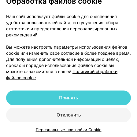
Обработка файлов cookie
• Выраженное распространенное образование
волдырей на коже, рту, глазах и гениталиях
Наш сайт использует файлы cookie для обеспечения
(синдром Стивенса-Джонсона). См. Раздел 2.
удобства пользователей сайта, его улучшения, сбора
• Неправильная выработка гормона,
статистики и предоставления персонализированных
контролирующего объем мочи.
рекомендаций.
• Разрушение мышечных волокон и боль в мышцах
(рабдомиолиз).
Вы можете настроить параметры использования файлов
cookie или изменить свое согласие в более позднее время.
Неизвестно: частота не может быть оценена на
Для получения дополнительной информации о целях,
основе имеющихся данных
сроках и порядке использования файлов cookie вы
• Кожная сыпь с неравномерными красными
можете ознакомиться с нашей
Политикой обработки
пятнами (многоформная эритема). См. Раздел 2.
файлов cookie
• Быстрое появление участков кожи красного
цвета, усеянных мелкими пустулами (небольшие
Принять
волдыри, заполненные бело-желтой жидкостью),
называемые острый генерализованный
экзантематозный пустулез. См. Раздел 2.
Отклонить
• Серьезная внезапная аллергическая реакция с
такими симптомами, как жар и волдыри на коже и
Персональные настройки Cookie
Каталог
Корзина
Избранное
Профиль
шелушение кожи (токсический эпидермальный