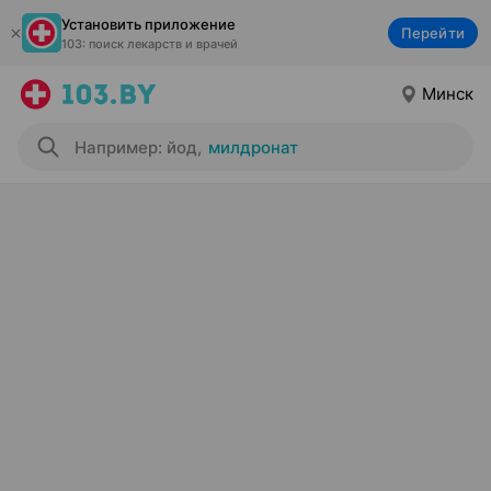
Установить приложение
Перейти
103: поиск лекарств и врачей
Минск
Например: йод
,
милдронат