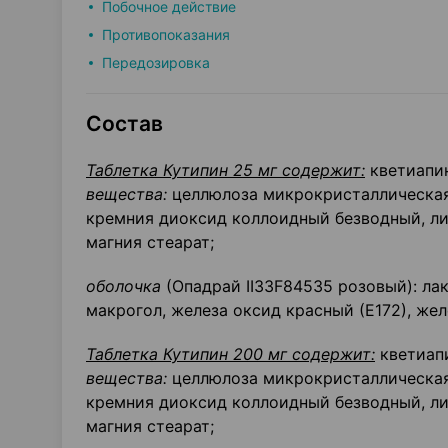
Побочное действие
Противопоказания
Передозировка
Состав
Таблетка Кутипин 25 мг содержит:
кветиапин
вещества:
целлюлоза микрокристаллическая 
кремния диоксид коллоидный безводный, ли
магния стеарат;
оболочка
(Опадрай II33F84535 розовый): лак
макрогол, железа оксид красный (Е172), жел
Таблетка Кутипин 200 мг содержит:
кветиапи
вещества:
целлюлоза микрокристаллическая 
кремния диоксид коллоидный безводный, ли
магния стеарат;