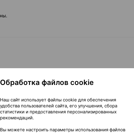
ны.
Обработка файлов cookie
эпизоды при биполярных расстройствах;
полярных расстройствах;
Наш сайт использует файлы cookie для обеспечения
в с биполярными расстройствами, у которых при лече
удобства пользователей сайта, его улучшения, сбора
ода был отмечен эффект при применении кветиапина.
статистики и предоставления персонализированных
рекомендаций.
Вы можете настроить параметры использования файлов