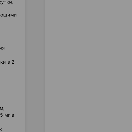
сутки.
меющими
ия
ки в 2
м,
5 мг в
х