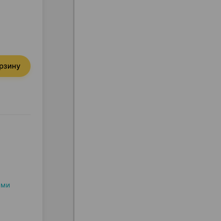
орзину
ыми