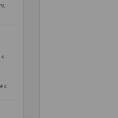
1),
 с
й с