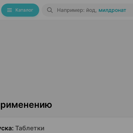
Каталог
Например: йод
,
милдронат
 применению
уска
:
Таблетки