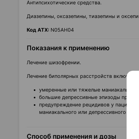
Антипсихотические средства.
Диазепины, оксазепины, тиазепины и оксепи
Код АТХ:
N05AH04
Показания к применению
Лечение шизофрении.
Лечение биполярных расстройств включая:
умеренные или тяжелые маниакальные 
большие депрессивные эпизоды при би
предупреждение рецидивов у пациенто
маниакального или депрессивного эпиз
Способ применения и дозы