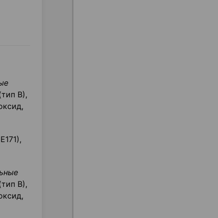
ые
тип В),
оксид,
Е171),
ьные
тип В),
оксид,