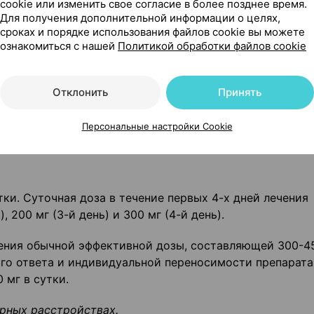
cookie или изменить свое согласие в более позднее время.
Для получения дополнительной информации о целях,
ые схемы дозирования кветиапина. Пациент должен
сроках и порядке использования файлов cookie вы можете
ответствующую его состоянию.
ознакомиться с нашей
Политикой обработки файлов cookie
зависимо от приема пищи.
Отклонить
Принять
жет быть поделена на равные дозы.
Персональные настройки Cookie
тки. Суточная доза в течение первых 4-х дней лечения
), 200 мг (3-й день) и 300 мг (4-й день).
жения обычной эффективной дозы, составляющей 300-45
ого ответа и индивидуальной переносимости препарата
 мг в сутки.
рных расстройствах.