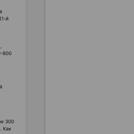
в
(1-й
,
0-800
й
зе 300
. Как