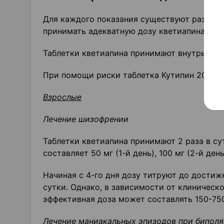
Для каждого показания существуют различн
принимать адекватную дозу кветиапина, со
Таблетки кветиапина принимают внутрь, не
При помощи риски таблетка Кутипин 200 мо
Взрослые
Лечение шизофрении
Таблетки кветиапина принимают 2 раза в су
составляет 50 мг (1-й день), 100 мг (2-й день
Начиная с 4-го дня дозу титруют до дости
сутки. Однако, в зависимости от клиническ
эффективная доза может составлять 150-750
Лечение маниакальных эпизодов при биполя