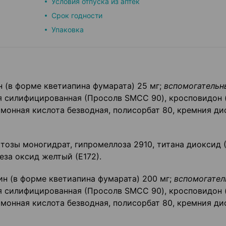
Условия отпуска из аптек
Срок годности
Упаковка
 (в форме кветиапина фумарата) 25 мг;
вспомогательн
силифицированная (Просолв SMCC 90), кросповидон (
монная кислота безводная, полисорбат 80, кремния ди
тозы моногидрат, гипромеллоза 2910, титана диоксид (
еза оксид желтый (Е172).
н (в форме кветиапина фумарата) 200 мг;
вспомогател
силифицированная (Просолв SMCC 90), кросповидон (
монная кислота безводная, полисорбат 80, кремния ди