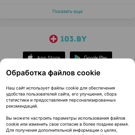
Показать еще
Обработка файлов cookie
О проекте
Новости проекта
Наш сайт использует файлы cookie для обеспечения
удобства пользователей сайта, его улучшения, сбора
Размещение рекламы
Медицинский маркетинг
статистики и предоставления персонализированных
Публичный договор
Доставка
рекомендаций.
Пользовательское соглашение
Вы можете настроить параметры использования файлов
Способы оплаты
Вакансии
Партнеры
cookie или изменить свое согласие в более позднее время.
Написать руководителю 103.by
Для получения дополнительной информации о целях,