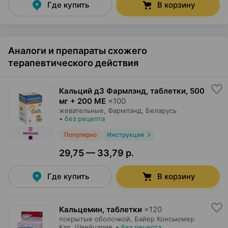
Где купить
В корзину
Аналоги и препараты схожего
терапевтического действия
Кальций д3 Фармлэнд, таблетки
,
500
мг + 200 МЕ
×
100
жевательные,
Фармлэнд
, Беларусь
•
без рецепта
Популярно
Инструкция
29,75 — 33,79 р.
Где купить
В корзину
Кальцемин, таблетки
×
120
покрытые оболочкой,
Байер Консьюмер
Кэр
, Швейцария
•
без рецепта