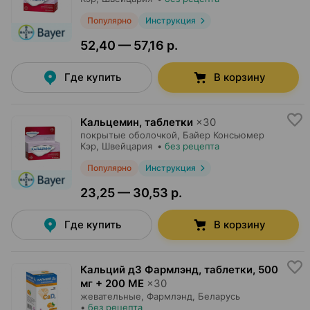
Популярно
Инструкция
52,40 — 57,16 р.
Где купить
В корзину
Кальцемин, таблетки
×
30
покрытые оболочкой,
Байер Консьюмер
Кэр
, Швейцария
•
без рецепта
Популярно
Инструкция
23,25 — 30,53 р.
Где купить
В корзину
Кальций д3 Фармлэнд, таблетки
,
500
мг + 200 МЕ
×
30
жевательные,
Фармлэнд
, Беларусь
•
без рецепта