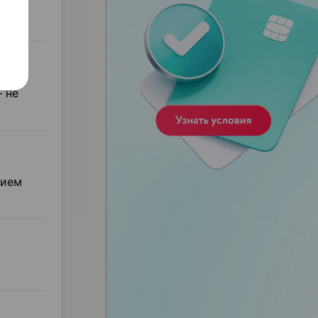
– не
нием