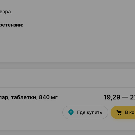
вара.
ретензии:
19,29 — 27
ар, таблетки
,
840 мг
Где купить
В к