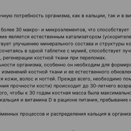
чную потребность организма, как в кальции, так и в в
более 30 макро- и микроэлементов, что способствует
ие является естественным катализатором (ускорител
ствует улучшению минерального состава и структуры к
сочетаясь в одной таблетке с мумиё, способствует лу
, регенерации костной ткани при переломах.
ьности организма, особенно он необходим для формир
 изменений костной ткани и ее естественного обновлен
 кожи, волос и ногтей. Прежде всего, необходимо по
ния прочности кости) происходит до 30-летнего возра
го, чтобы к 30 годам костная масса была максимально
кальция и витамина D в рационе питания, пребывание 
бменных процессов и распределения кальция в организ