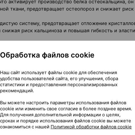
 что активирует производство белка остеокальцина, он
ной ткани, предотвращает остеопороз и снижает риск
удистую систему, предотвращает отложение кристалло
м снижая риск кальциноза и повышая гибкость и эласт
 D3, предотвращая отложение кальция в сосудах, почка
Обработка файлов cookie
шает структуру кожи, препятствует преждевременному
Наш сайт использует файлы cookie для обеспечения
удобства пользователей сайта, его улучшения, сбора
статистики и предоставления персонализированных
рекомендаций.
ивной добавки к пище – дополнительного источника ка
Вы можете настроить параметры использования файлов
cookie или изменить свое согласие в более позднее время.
а кальция и витамина Д в организме. Для прочности ко
Для получения дополнительной информации о целях,
 способствует полноценному и безопасному усвоению
сроках и порядке использования файлов cookie вы можете
уя отложения его в суставах, почках и сосудах. Способ
ознакомиться с нашей
Политикой обработки файлов cookie
 зубов); снижению возникновения костных травм; более