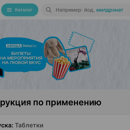
Каталог
Например: йод
,
милдронат
трукция по применению
уска
:
Таблетки