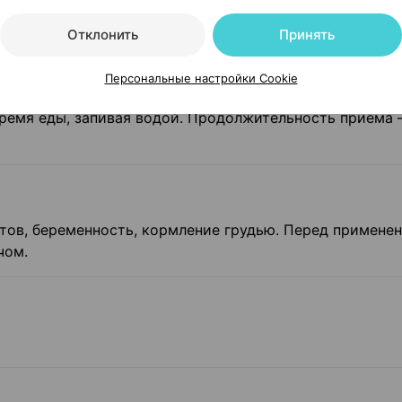
и переломах; снижению риска развития остеопороза.
Отклонить
Принять
Персональные настройки Cookie
время еды, запивая водой. Продолжительность приема 
ов, беременность, кормление грудью. Перед примене
чом.