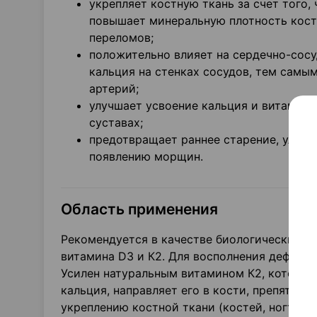
укрепляет костную ткань за счет того,
повышает минеральную плотность кост
переломов;
положительно влияет на сердечно-сос
кальция на стенках сосудов, тем самы
артерий;
улучшает усвоение кальция и витамина
суставах;
предотвращает раннее старение, улуч
появлению морщин.
Область применения
Рекомендуется в качестве биологически акт
витамина D3 и К2. Для восполнения дефицит
Усилен натуральным витамином К2, который
кальция, направляет его в кости, препятств
укреплению костной ткани (костей, ногтей,