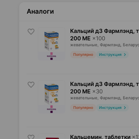
Аналоги
Кальций д3 Фармлэнд, 
200 МЕ
×
100
жевательные,
Фармлэнд
, Белару
Популярно
Инструкция
Кальций д3 Фармлэнд, 
200 МЕ
×
30
жевательные,
Фармлэнд
, Белару
Популярно
Инструкция
Кальцемин, таблетки
×
1