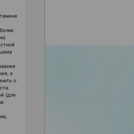
итамине
 более
ем)
остной
чшему
ования
ия, а
мнить о
ста.
й (для
на
ме,