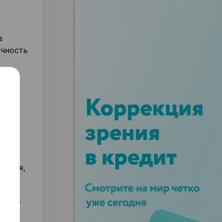
в
ичность
х и
льция,
стей.
ствует