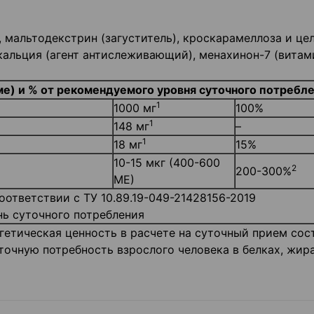
, мальтодекстрин (загуститель), кроскарамеллоза и це
кальция (агент антислеживающий), менахинон-7 (витами
е) и % от рекомендуемого уровня суточного потребл
1
1000 мг
100%
1
148 мг
–
1
18 мг
15%
10-15 мкг (400-600
2
200-300%
МЕ)
ответствии с ТУ 10.89.19-049-21428156-2019
ь суточного потребления
ргетическая ценность в расчете на суточный прием сос
очную потребность взрослого человека в белках, жира