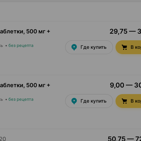
29,75 — 3
таблетки
,
500 мг +
сь
•
без рецепта
Где купить
В к
9,00 — 30
таблетки
,
500 мг +
сь
•
без рецепта
Где купить
В к
50,75 — 72
20