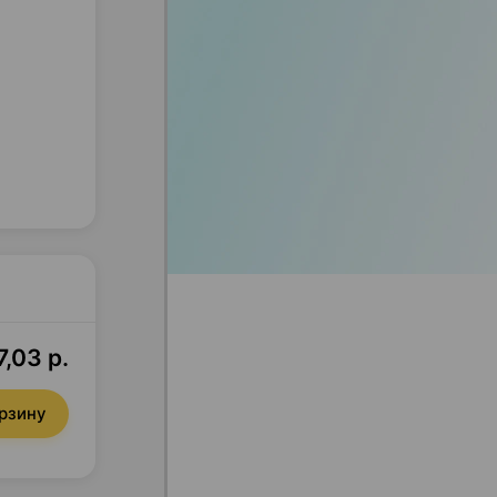
,03 р.
орзину