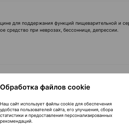
ицине для поддержания функций пищеварительной и се
ое средство при неврозах, бессоннице, депрессии.
Обработка файлов cookie
растительное сырьё, без красителей и консервантов.
Наш сайт использует файлы cookie для обеспечения
удобства пользователей сайта, его улучшения, сбора
статистики и предоставления персонализированных
рекомендаций.
ячёной воды и настоять 5-7 минут. Употреблять не бол