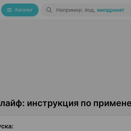
Каталог
Например: йод
,
милдронат
 лайф: инструкция по примен
уска
: