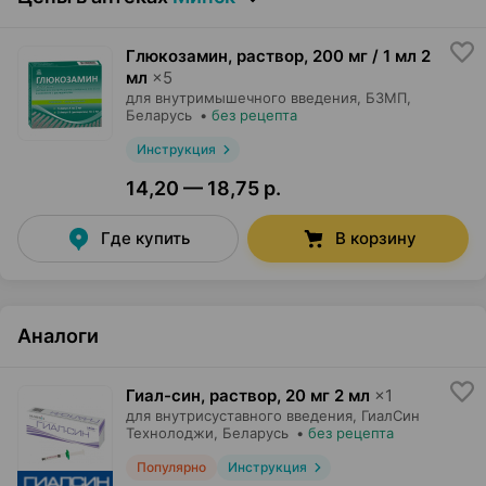
Глюкозамин, раствор
,
200 мг / 1 мл 2
мл
×
5
для внутримышечного введения,
БЗМП
,
Беларусь
•
без рецепта
Инструкция
14,20 — 18,75 р.
Где купить
В корзину
Аналоги
Гиал-син, раствор
,
20 мг 2 мл
×
1
для внутрисуставного введения,
ГиалСин
Технолоджи
, Беларусь
•
без рецепта
Популярно
Инструкция