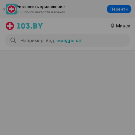
Установить приложение
Перейти
103: поиск лекарств и врачей
Минск
Например: йод
,
милдронат