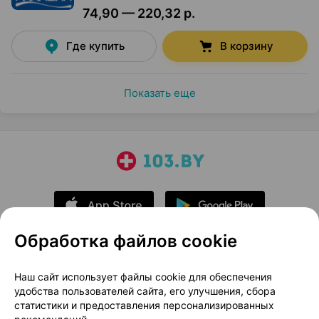
74,90 — 220,32 р.
Где купить
В корзину
Показать еще
Обработка файлов cookie
О проекте
Новости проекта
Наш сайт использует файлы cookie для обеспечения
удобства пользователей сайта, его улучшения, сбора
Размещение рекламы
Медицинский маркетинг
статистики и предоставления персонализированных
Публичный договор
Доставка