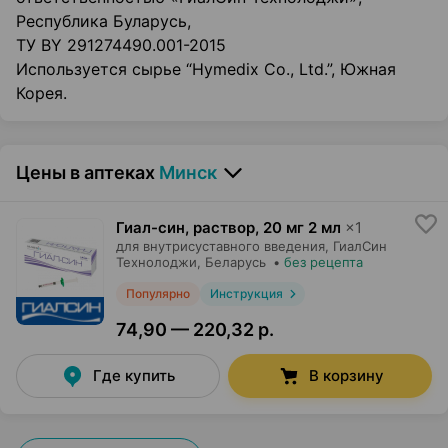
Республика Буларусь,
ТУ BY 291274490.001-2015
Используется сырье “Hymedix Co., Ltd.”, Южная
Корея.
Цены в аптеках
Минск
Гиал-син, раствор
,
20 мг 2 мл
×
1
для внутрисуставного введения,
ГиалСин
Технолоджи
, Беларусь
•
без рецепта
Популярно
Инструкция
74,90 — 220,32 р.
Где купить
В корзину