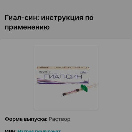
Гиал-син: инструкция по
применению
Форма выпуска
:
Раствор
МНН
:
Натрия гиалуронат