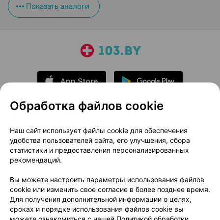
Показать аналоги
Обработка файлов cookie
О проекте
Новости проекта
Наш сайт использует файлы cookie для обеспечения
удобства пользователей сайта, его улучшения, сбора
Размещение рекламы
Медицинский маркетинг
статистики и предоставления персонализированных
Публичный договор
Доставка
рекомендаций.
Пользовательское соглашение
Вы можете настроить параметры использования файлов
Способы оплаты
Вакансии
Партнеры
cookie или изменить свое согласие в более позднее время.
Написать руководителю 103.by
Для получения дополнительной информации о целях,
сроках и порядке использования файлов cookie вы
Написать в поддержку
можете ознакомиться с нашей
Политикой обработки