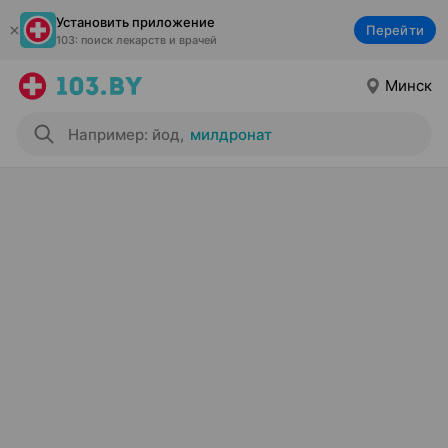
Установить приложение
Перейти
103: поиск лекарств и врачей
Минск
Например: йод
,
милдронат