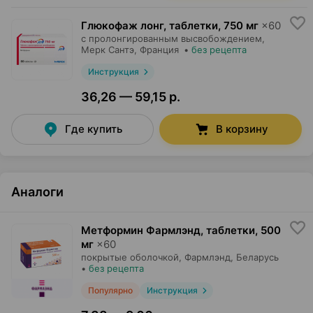
Глюкофаж лонг, таблетки
,
750 мг
×
60
с пролонгированным высвобождением,
Мерк Сантэ
, Франция
•
без рецепта
Инструкция
36,26 — 59,15 р.
Где купить
В корзину
Аналоги
Метформин Фармлэнд, таблетки
,
500
мг
×
60
покрытые оболочкой,
Фармлэнд
, Беларусь
•
без рецепта
Популярно
Инструкция