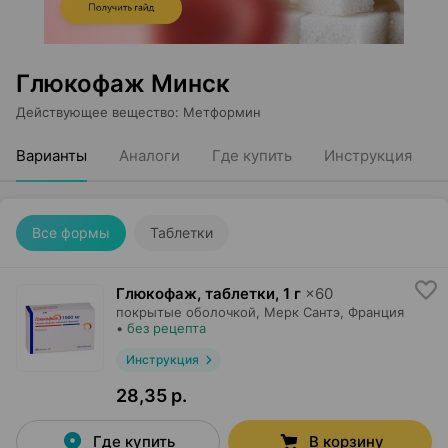
Глюкофаж Минск
Действующее вещество
:
Метформин
Варианты
Аналоги
Где купить
Инструкция
Все формы
Таблетки
Глюкофаж, таблетки
,
1 г
×
60
покрытые оболочкой,
Мерк Сантэ
, Франция
•
без рецепта
Инструкция
28,35 р.
Где купить
В корзину