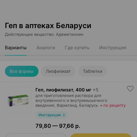
Геп в аптеках Беларуси
Действующее вещество
:
Адеметионин
Варианты
Аналоги
Где купить
Инструкция
Все формы
Лиофилизат
Таблетки
Геп, лиофилизат
,
400 мг
×
5
для приготовления раствора для
внутривенного и внутримышечного
введения,
Фармлэнд
, Беларусь
•
по рецепту
Инструкция
79,80 — 97,66 р.