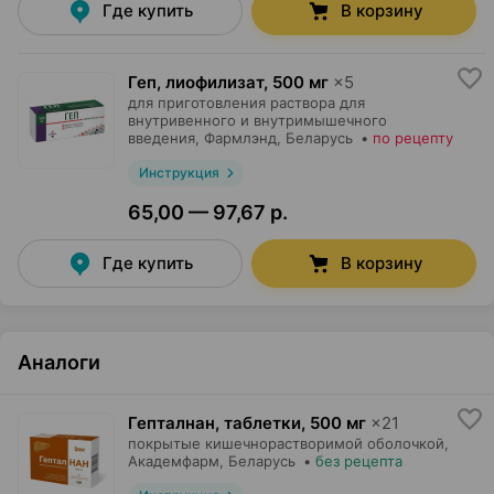
Где купить
В корзину
Геп, лиофилизат
,
500 мг
×
5
для приготовления раствора для
внутривенного и внутримышечного
введения,
Фармлэнд
, Беларусь
•
по рецепту
Инструкция
65,00 — 97,67 р.
Где купить
В корзину
Аналоги
Гепталнан, таблетки
,
500 мг
×
21
покрытые кишечнорастворимой оболочкой,
Академфарм
, Беларусь
•
без рецепта