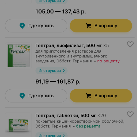
Инструкция
105,00 — 137,43 р.
Где купить
В корзину
Гептрал, лиофилизат
,
500 мг
×
5
для приготовления раствора для
внутривенного и внутримышечного
введения,
Эбботт
, Германия
•
по рецепту
Инструкция
91,19 — 161,87 р.
Где купить
В корзину
Гептрал, таблетки
,
500 мг
×
20
покрытые кишечнорастворимой оболочкой,
Эбботт
, Германия
•
без рецепта
Инструкция