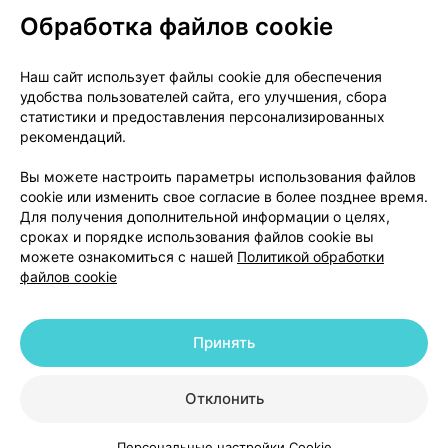
Обработка файлов cookie
О проекте
Новости проекта
Наш сайт использует файлы cookie для обеспечения
удобства пользователей сайта, его улучшения, сбора
Размещение рекламы
Медицинский маркетинг
статистики и предоставления персонализированных
Публичный договор
Доставка
рекомендаций.
Пользовательское соглашение
Вы можете настроить параметры использования файлов
Способы оплаты
Вакансии
Партнеры
cookie или изменить свое согласие в более позднее время.
Написать руководителю 103.by
Для получения дополнительной информации о целях,
сроках и порядке использования файлов cookie вы
Написать в поддержку
можете ознакомиться с нашей
Политикой обработки
Персональные настройки Cookie
файлов cookie
Обработка персональных данных
Принять
© 2026 ООО «Артокс Лаб», УНП 191700409 | 220012, Республика Беларусь,
г. Минск, улица Толбухина, 2, пом. 16 | help@103.by
|
Служба поддержки
+375 291212755
Отклонить
Персональные настройки Cookie