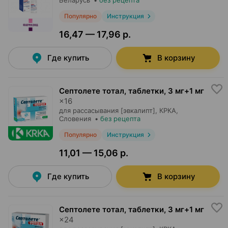
Беларусь
•
без рецепта
Популярно
Инструкция
16,47 — 17,96 р.
Где купить
В корзину
Септолете тотал, таблетки
,
3 мг+1 мг
×
16
для рассасывания [эвкалипт],
КРКА
,
Словения
•
без рецепта
Популярно
Инструкция
11,01 — 15,06 р.
Где купить
В корзину
Септолете тотал, таблетки
,
3 мг+1 мг
×
24