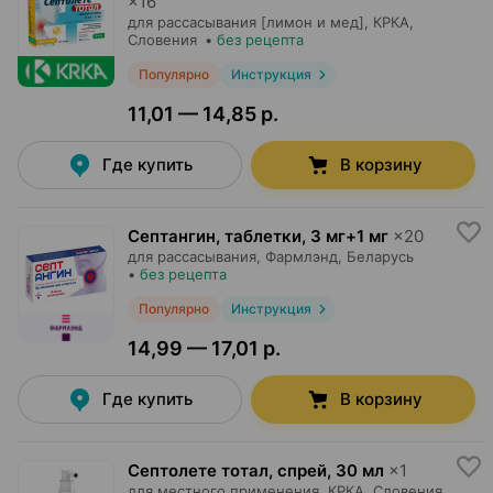
×
16
для рассасывания [лимон и мед],
КРКА
,
Словения
•
без рецепта
Популярно
Инструкция
11,01 — 14,85 р.
Где купить
В корзину
Септангин, таблетки
,
3 мг+1 мг
×
20
для рассасывания,
Фармлэнд
, Беларусь
•
без рецепта
Популярно
Инструкция
14,99 — 17,01 р.
Где купить
В корзину
Септолете тотал, спрей
,
30 мл
×
1
для местного применения,
КРКА
, Словения