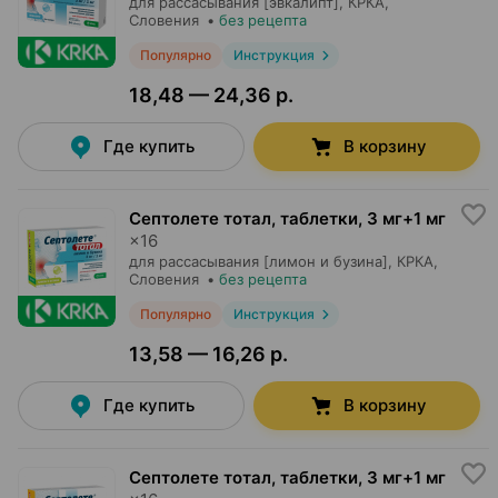
для рассасывания [эвкалипт],
КРКА
,
Словения
•
без рецепта
Популярно
Инструкция
18,48 — 24,36 р.
Где купить
В корзину
Септолете тотал, таблетки
,
3 мг+1 мг
×
16
для рассасывания [лимон и бузина],
КРКА
,
Словения
•
без рецепта
Популярно
Инструкция
13,58 — 16,26 р.
Где купить
В корзину
Септолете тотал, таблетки
,
3 мг+1 мг