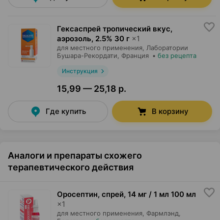
Гексаспрей тропический вкус,
аэрозоль
,
2.5% 30 г
×
1
для местного применения,
Лаборатории
Бушара-Рекордати
, Франция
•
без рецепта
Инструкция
15,99 — 25,18 р.
Где купить
В корзину
Аналоги и препараты схожего
терапевтического действия
Оросептин, спрей
,
14 мг / 1 мл 100 мл
×
1
для местного применения,
Фармлэнд
,