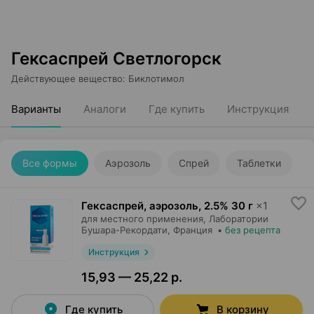
Гексаспрей Светлогорск
Действующее вещество
:
Биклотимол
Варианты
Аналоги
Где купить
Инструкция
Все формы
Аэрозоль
Спрей
Таблетки
Гексаспрей, аэрозоль
,
2.5% 30 г
×
1
для местного применения,
Лаборатории
Бушара-Рекордати
, Франция
•
без рецепта
Инструкция
15,93 — 25,22 р.
Где купить
В корзину