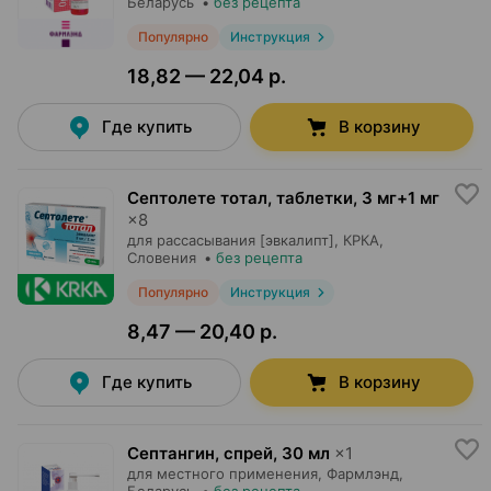
Беларусь
•
без рецепта
Популярно
Инструкция
18,82 — 22,04 р.
Где купить
В корзину
Септолете тотал, таблетки
,
3 мг+1 мг
×
8
для рассасывания [эвкалипт],
КРКА
,
Словения
•
без рецепта
Популярно
Инструкция
8,47 — 20,40 р.
Где купить
В корзину
Септангин, спрей
,
30 мл
×
1
для местного применения,
Фармлэнд
,