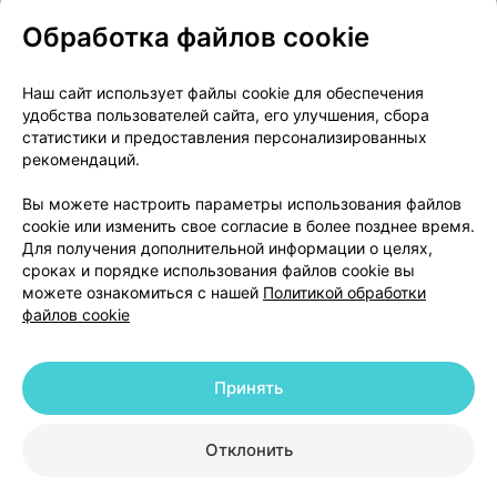
Обработка файлов cookie
О проекте
Новости проекта
Наш сайт использует файлы cookie для обеспечения
удобства пользователей сайта, его улучшения, сбора
Размещение рекламы
Медицинский маркетинг
статистики и предоставления персонализированных
Публичный договор
Доставка
рекомендаций.
Пользовательское соглашение
Вы можете настроить параметры использования файлов
Способы оплаты
Вакансии
Партнеры
cookie или изменить свое согласие в более позднее время.
Написать руководителю 103.by
Для получения дополнительной информации о целях,
сроках и порядке использования файлов cookie вы
Написать в поддержку
можете ознакомиться с нашей
Политикой обработки
Персональные настройки Cookie
файлов cookie
Обработка персональных данных
Принять
© 2026 ООО «Артокс Лаб», УНП 191700409 | 220012, Республика Беларусь,
г. Минск, улица Толбухина, 2, пом. 16 | help@103.by
|
Служба поддержки
+375 291212755
Отклонить