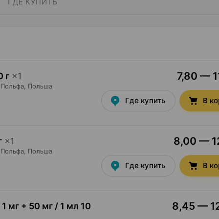
ГДЕ КУПИТЬ
7,80 — 1
0 г
×
1
 Польфа
, Польша
Где купить
В к
8,00 — 12
г
×
1
 Польфа
, Польша
Где купить
В к
8,45 — 12
1 мг + 50 мг / 1 мл 10