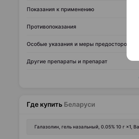
Показания к применению
Противопоказания
Особые указания и меры предосторожно
Другие препараты и препарат
Где купить
Беларуси
Галазолин, гель назальный, 0.05% 10 г ×1,