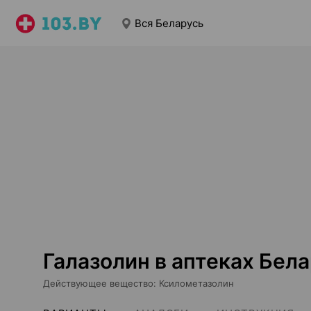
Вся Беларусь
Галазолин в аптеках Бел
Действующее вещество
:
Ксилометазолин