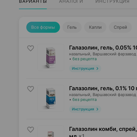
ВАРИАНТЫ
АНАЛОГИ
ИНСТРУКЦИЯ
Все формы
Гель
Капли
Спрей
Галазолин, гель
,
0.05% 1
назальный,
Варшавский фарзавод
•
без рецепта
Инструкция
Галазолин, гель
,
0.1% 10 
назальный,
Варшавский фарзавод
•
без рецепта
Инструкция
Галазолин комби, спрей
,
мл
×
1