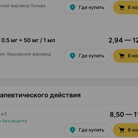
ский фарзавод Польфа
,
Где купить
В к
2,94 — 12
0.5 мг + 50 мг / 1 мл
ей,
Варшавский фарзавод
Где купить
В к
рапевтического действия
8,50 — 1
×
1
•
без рецепта
Где купить
В к