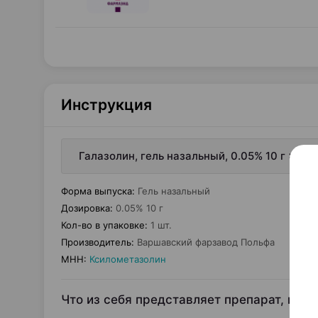
Инструкция
Галазолин, гель назальный, 0.05% 10 г ×1,
Форма выпуска
:
Гель назальный
Дозировка
:
0.05% 10 г
Кол-во в упаковке
:
1 шт.
Производитель
:
Варшавский фарзавод Польфа
МНН
:
Ксилометазолин
Что из себя представляет препарат, и дл