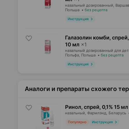
назальный дозированный,
Варшав
Польша
•
без рецепта
Инструкция
Галазолин комби, спрей
,
10 мл
×
1
назальный дозированный для дет
Польфа
, Польша
•
без рецепта
Инструкция
Аналоги и препараты схожего те
Ринол, спрей
,
0,1% 15 мл
назальный,
Фармлэнд
, Беларусь
Популярно
Инструкция