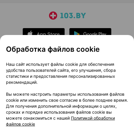
Обработка файлов cookie
О проекте
Новости проекта
Наш сайт использует файлы cookie для обеспечения
удобства пользователей сайта, его улучшения, сбора
Размещение рекламы
Медицинский маркетинг
статистики и предоставления персонализированных
Публичный договор
Доставка
рекомендаций.
Пользовательское соглашение
Вы можете настроить параметры использования файлов
Способы оплаты
Вакансии
Партнеры
cookie или изменить свое согласие в более позднее время.
Написать руководителю 103.by
Для получения дополнительной информации о целях,
сроках и порядке использования файлов cookie вы
Написать в поддержку
можете ознакомиться с нашей
Политикой обработки
Персональные настройки Cookie
файлов cookie
Обработка персональных данных