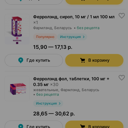
Ферролэнд, сироп
,
10 мг / 1 мл 100 мл
×
1
Фармлэнд
, Беларусь
•
без рецепта
Популярно
Инструкция
15,90 — 17,13 р.
Где купить
В корзину
Ферролэнд фол, таблетки
,
100 мг +
0.35 мг
×
30
жевательные,
Фармлэнд
, Беларусь
•
без рецепта
Инструкция
28,65 — 30,62 р.
Где купить
В корзину