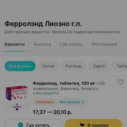
Ферролэнд Лиозно г.п.
Действующее вещество
:
Железа [iii] гидроксид полимальтозат
Варианты
Аналоги
Где купить
Инструкция
Все формы
Капли
Раствор
Сироп
Табл
Ферролэнд, таблетки
,
100 мг
×
30
жевательные,
Фармлэнд
, Беларусь
•
без рецепта
Популярно
Инструкция
17,37 — 20,10 р.
Где купить
В корзину