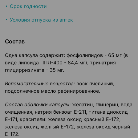
Срок годности
Условия отпуска из аптек
Состав
Одна капсула содержит: фосфолипидов - 65 мг (в
виде липоида ППЛ-400 - 84,4 мг), тринатрия
глицирризината - 35 мг.
Вспомогательные вещества:
воск пчелиный,
подсолнечное масло рафини­рованное.
Состав оболочки капсулы:
желатин, глицерин, вода
очищенная, натрия бен­зоат Е-211, титана диоксид
Е-171, красители: железа оксид красный Е-172,
железа оксид желтый Е-172, железа оксид черный
Е-172.