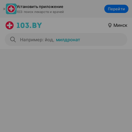
Установить приложение
Перейти
103: поиск лекарств и врачей
Минск
Например: йод
,
милдронат