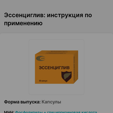
Эссенциглив: инструкция по
применению
Форма выпуска
:
Капсулы
МНН
:
Фосфолипиды + глицирризиновая кислота