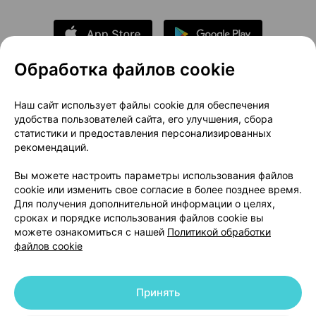
Обработка файлов cookie
О проекте
Новости проекта
Наш сайт использует файлы cookie для обеспечения
удобства пользователей сайта, его улучшения, сбора
Размещение рекламы
Медицинский маркетинг
статистики и предоставления персонализированных
Публичный договор
Доставка
рекомендаций.
Пользовательское соглашение
Вы можете настроить параметры использования файлов
Способы оплаты
Вакансии
Партнеры
cookie или изменить свое согласие в более позднее время.
Написать руководителю 103.by
Для получения дополнительной информации о целях,
сроках и порядке использования файлов cookie вы
Написать в поддержку
можете ознакомиться с нашей
Политикой обработки
Персональные настройки Cookie
файлов cookie
Обработка персональных данных
Принять
© 2026 ООО «Артокс Лаб», УНП 191700409 | 220012, Республика Беларусь,