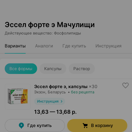
Эссел форте э Мачулищи
Действующее вещество
:
Фосфолипиды
Варианты
Аналоги
Где купить
Инструкция
Все формы
Капсулы
Раствор
Эссел форте э, капсулы
×
30
Экзон
, Беларусь
•
без рецепта
Инструкция
13,63 — 13,68 р.
Где купить
В корзину