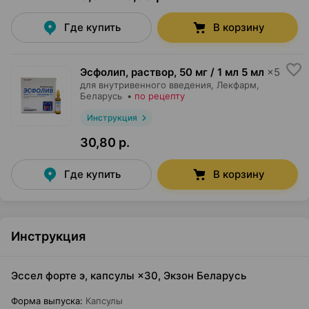
Где купить
В корзину
Эсфолип, раствор
,
50 мг / 1 мл 5 мл
×
5
для внутривенного введения,
Лекфарм
,
Беларусь
•
по рецепту
Инструкция
30,80 р.
Где купить
В корзину
Инструкция
Эссел форте э, капсулы ×30, Экзон Беларусь
Форма выпуска
:
Капсулы