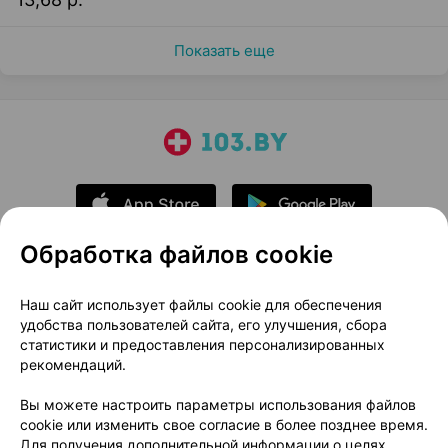
Показать еще
Обработка файлов cookie
О проекте
Новости проекта
Наш сайт использует файлы cookie для обеспечения
удобства пользователей сайта, его улучшения, сбора
Размещение рекламы
Медицинский маркетинг
статистики и предоставления персонализированных
Публичный договор
Доставка
рекомендаций.
Пользовательское соглашение
Вы можете настроить параметры использования файлов
Способы оплаты
Вакансии
Партнеры
cookie или изменить свое согласие в более позднее время.
Написать руководителю 103.by
Для получения дополнительной информации о целях,