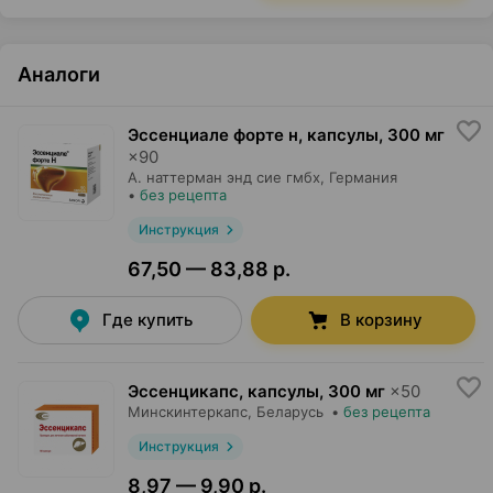
Аналоги
Эссенциале форте н, капсулы
,
300 мг
×
90
А. наттерман энд сие гмбх
, Германия
•
без рецепта
Инструкция
67,50 — 83,88 р.
Где купить
В корзину
Эссенцикапс, капсулы
,
300 мг
×
50
Минскинтеркапс
, Беларусь
•
без рецепта
Инструкция
8,97 — 9,90 р.