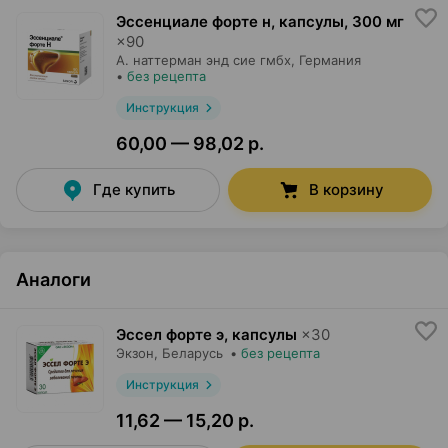
Эссенциале форте н, капсулы
,
300 мг
×
90
А. наттерман энд сие гмбх
, Германия
•
без рецепта
Инструкция
60,00 — 98,02 р.
Где купить
В корзину
Аналоги
Эссел форте э, капсулы
×
30
Экзон
, Беларусь
•
без рецепта
Инструкция
11,62 — 15,20 р.