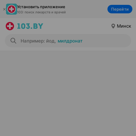
Установить приложение
Перейти
103: поиск лекарств и врачей
Минск
Например: йод
,
милдронат