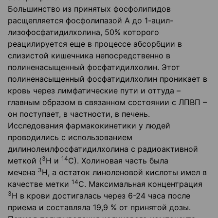
Большинство из принятых фосфолипидов
расщепляется фосфолипазой А до 1-ацил-
лизофосфатидилхолина, 50% которого
реацилируется еще в процессе абсорбции в
слизистой кишечника непосредственно в
полиненасыщенный фосфатидилхолин. Этот
полиненасыщенный фосфатидилхолин проникает в
кровь через лимфатические пути и оттуда –
главным образом в связанном состоянии с ЛПВП –
он поступает, в частности, в печень.
Исследования фармакокинетики у людей
проводились с использованием
дилинолеилфосфатидилхолина с радиоактивной
3
14
меткой (
Н и
С). Холиновая часть была
3
мечена
Н, а остаток линоленовой кислоты имел в
14
качестве метки
С. Максимальная концентрация
3
Н в крови достигалась через 6-24 часа после
приема и составляла 19,9 % от принятой дозы.