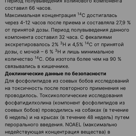
Период полувыведения холинового компонента
составил 66 часов.
14
Максимальная концентрация
С достигалась
через 4-12 часов после приема и составляла 27,9 %
от принятой дозы. Период полувыведения данного
компонента составил 32 часа. С фекалиями
3
14
экскретировалось 2%
Н и 4,5%
С от принятой
3
дозы, с мочой – 6 %
Н и лишь минимальное
14
количество
С. Оба изотопа более чем на 90 %
связывались в кишечнике.
Доклинические данные по безопасности
Для фосфолипидов из соевых бобов исследований
на токсичность после повторного применения не
проводилось. Токсикологические исследования
фосфатидилхолина (компонент фосфолипидов из
соевых бобов) проводились на собаках (в течение
6 недель) и на крысах (в течение 48 недель) путем
перорального введения. NOAEL (максимально
недействующая концентрация вещества) в