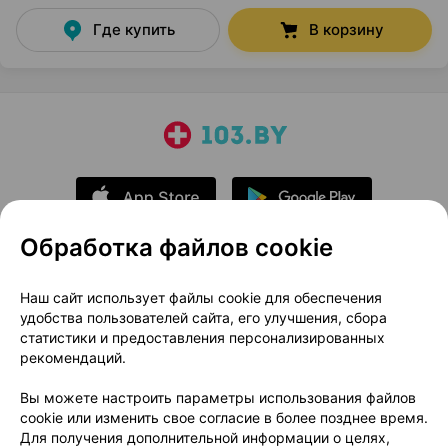
Где купить
В корзину
Обработка файлов cookie
О проекте
Новости проекта
Наш сайт использует файлы cookie для обеспечения
удобства пользователей сайта, его улучшения, сбора
Размещение рекламы
Медицинский маркетинг
статистики и предоставления персонализированных
Публичный договор
Доставка
рекомендаций.
Пользовательское соглашение
Вы можете настроить параметры использования файлов
Способы оплаты
Вакансии
Партнеры
cookie или изменить свое согласие в более позднее время.
Написать руководителю 103.by
Для получения дополнительной информации о целях,