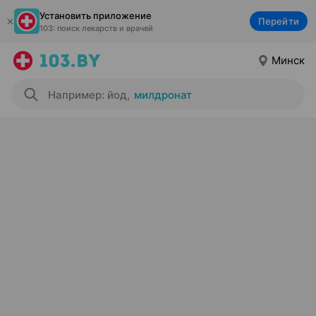
Установить приложение
Перейти
103: поиск лекарств и врачей
Минск
Например: йод
,
милдронат