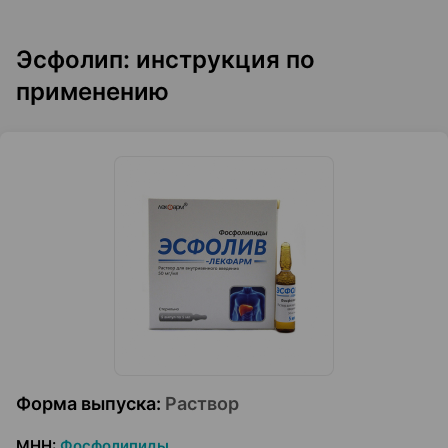
Эсфолип: инструкция по
применению
Форма выпуска
:
Раствор
МНН
:
Фосфолипиды