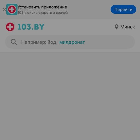
Установить приложение
Перейти
103: поиск лекарств и врачей
Минск
Например: йод
,
милдронат