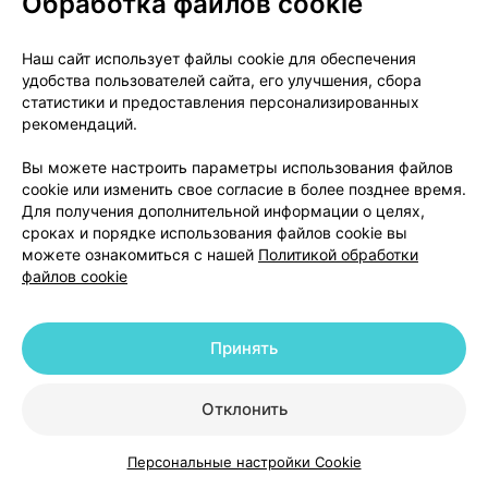
Обработка файлов cookie
- Вспомогательные вещества:
ядро таблетки
: лактозы моногидрат (см. конец
Наш сайт использует файлы cookie для обеспечения
раздела «Особые указания и меры
удобства пользователей сайта, его улучшения, сбора
предосторожности»), целлюлоза
статистики и предоставления персонализированных
микрокристаллическая, повидон К-30, полоксамер
рекомендаций.
(тип 188), натрия лаурилсульфат, кроскармеллоза
натрия, кремния диоксид коллоидный безводный,
Вы можете настроить параметры использования файлов
cookie или изменить свое согласие в более позднее время.
магния стеарат.
Для получения дополнительной информации о целях,
оболочка
: поливиниловый спирт, макрогол 3350,
сроках и порядке использования файлов cookie вы
тальк, титана диоксид (Е171); таблетки 5 мг, 10 мг и
можете ознакомиться с нашей
Политикой обработки
20 мг содержат тоже железа оксид желтый (Е172)
файлов cookie
и железа оксид красный (Е172).
Принять
Как выглядит препарат и что входит в
упаковку
Отклонить
Эрлис 2,5 мг это круглые, двояковыпуклые
Персональные настройки Cookie
Каталог
Корзина
Избранное
Профиль
таблетки, покрытые оболочкой белого или почти