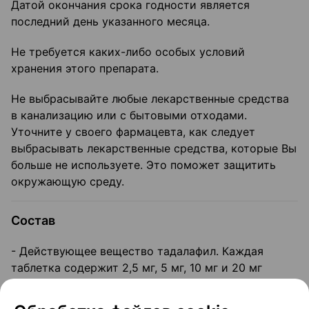
Датой окончания срока годности является
последний день указанного месяца.
Не требуется каких-либо особых условий
хранения этого препарата.
Не выбрасывайте любые лекарственные средства
в канализацию или с бытовыми отходами.
Уточните у своего фармацевта, как следует
выбрасывать лекарственные средства, которые Вы
больше не используете. Это поможет защитить
окружающую среду.
Состав
- Действующее вещество тадалафил. Каждая
таблетка содержит 2,5 мг, 5 мг, 10 мг и 20 мг
тадалафила.