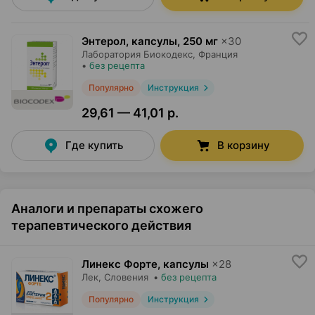
Энтерол, капсулы
,
250 мг
×
30
Лаборатория Биокодекс
, Франция
•
без рецепта
Популярно
Инструкция
29,61 — 41,01 р.
Где купить
В корзину
Аналоги и препараты схожего
терапевтического действия
Линекс Форте, капсулы
×
28
Лек
, Словения
•
без рецепта
Популярно
Инструкция