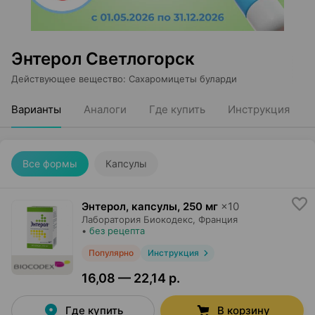
Энтерол Светлогорск
Действующее вещество
:
Сахаромицеты буларди
Варианты
Аналоги
Где купить
Инструкция
Все формы
Капсулы
Энтерол, капсулы
,
250 мг
×
10
Лаборатория Биокодекс
, Франция
•
без рецепта
Популярно
Инструкция
16,08 — 22,14 р.
Где купить
В корзину