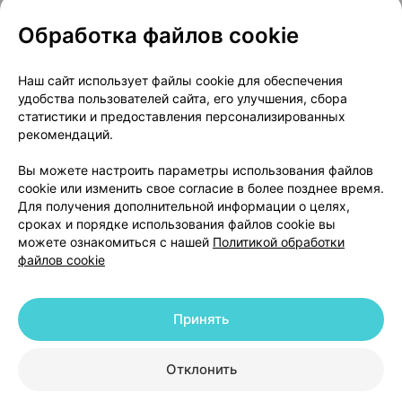
Обработка файлов cookie
О проекте
Новости проекта
Наш сайт использует файлы cookie для обеспечения
удобства пользователей сайта, его улучшения, сбора
Размещение рекламы
Медицинский маркетинг
статистики и предоставления персонализированных
Публичный договор
Доставка
рекомендаций.
Пользовательское соглашение
Вы можете настроить параметры использования файлов
Способы оплаты
Вакансии
Партнеры
cookie или изменить свое согласие в более позднее время.
Написать руководителю 103.by
Для получения дополнительной информации о целях,
сроках и порядке использования файлов cookie вы
Написать в поддержку
можете ознакомиться с нашей
Политикой обработки
Персональные настройки Cookie
файлов cookie
Обработка персональных данных
Принять
© 2026 ООО «Артокс Лаб», УНП 191700409 | 220012, Республика Беларусь,
г. Минск, улица Толбухина, 2, пом. 16 | help@103.by
|
Служба поддержки
+375 291212755
Отклонить