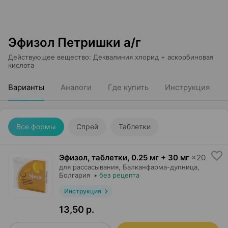
Эфизол Петришки а/г
Действующее вещество
:
Деквалиния хлорид + аскорбиновая
кислота
Варианты
Аналоги
Где купить
Инструкция
Все формы
Спрей
Таблетки
Эфизол, таблетки
,
0.25 мг + 30 мг
×
20
для рассасывания,
Балканфарма-дупница
,
Болгария
•
без рецепта
Инструкция
13,50 р.