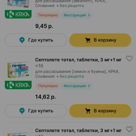
для рассасывания [эвкалипт],
КРКА
,
Словения
•
без рецепта
Популярно
Инструкция
9,45 р.
Где купить
В корзину
Септолете тотал, таблетки
,
3 мг+1 мг
×
16
для рассасывания [лимон и бузина],
КРКА
,
Словения
•
без рецепта
Популярно
Инструкция
14,62 р.
Где купить
В корзину
Септолете тотал, таблетки
,
3 мг+1 мг