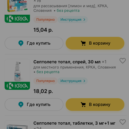
×
16
для рассасывания [лимон и мед],
КРКА
,
Словения
•
без рецепта
Популярно
Инструкция
15,04 р.
Где купить
В корзину
Септолете тотал, спрей
,
30 мл
×
1
для местного применения,
КРКА
, Словения
•
без рецепта
Популярно
Инструкция
18,02 р.
Где купить
В корзину
Септолете тотал, таблетки
,
3 мг+1 мг
×
24