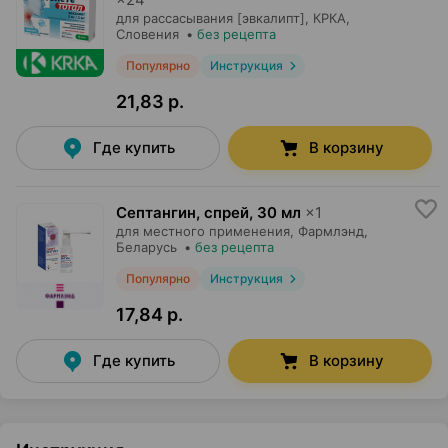
для рассасывания [эвкалипт],
КРКА
,
Словения
•
без рецепта
Популярно
Инструкция
21,83 р.
Где купить
В корзину
Септангин, спрей
,
30 мл
×
1
для местного применения,
Фармлэнд
,
Беларусь
•
без рецепта
Популярно
Инструкция
17,84 р.
Где купить
В корзину