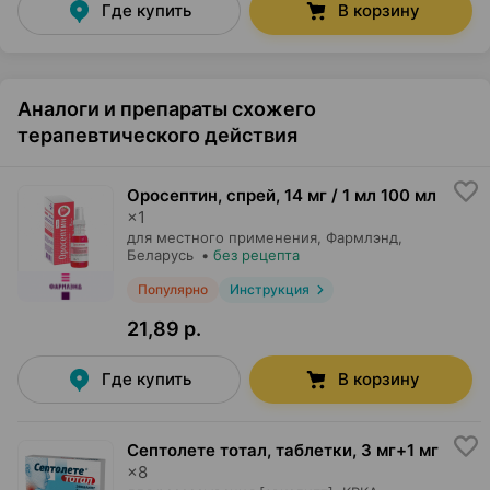
Где купить
В корзину
Аналоги и препараты схожего
терапевтического действия
Оросептин, спрей
,
14 мг / 1 мл 100 мл
×
1
для местного применения,
Фармлэнд
,
Беларусь
•
без рецепта
Популярно
Инструкция
21,89 р.
Где купить
В корзину
Септолете тотал, таблетки
,
3 мг+1 мг
×
8