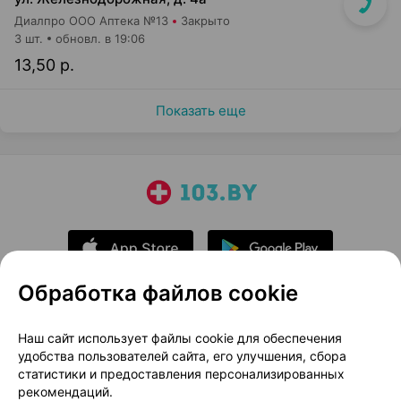
Диалпро ООО Аптека №13
Закрыто
3 шт.
обновл. в 19:06
13,50 р.
Показать еще
Обработка файлов cookie
О проекте
Новости проекта
Наш сайт использует файлы cookie для обеспечения
удобства пользователей сайта, его улучшения, сбора
Размещение рекламы
Медицинский маркетинг
статистики и предоставления персонализированных
Публичный договор
Доставка
рекомендаций.