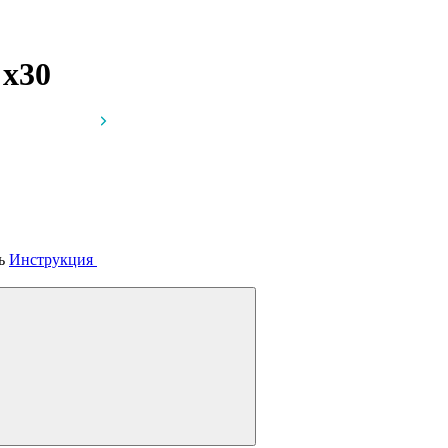
г
x30
сь
Инструкция