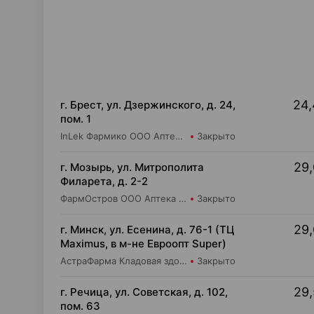
24,
г. Брест, ул. Дзержинского, д. 24,
пом. 1
InLek Фармико ООО Аптека №1
Закрыто
29,
г. Мозырь, ул. Митрополита
Филарета, д. 2-2
ФармОстров ООО Аптека №18
Закрыто
29,
г. Минск, ул. Есенина, д. 76-1 (ТЦ
Maximus, в м-не Евроопт Super)
АстраФарма Кладовая здоровья ООО Аптека №9
Закрыто
29,
г. Речица, ул. Советская, д. 102,
пом. 63