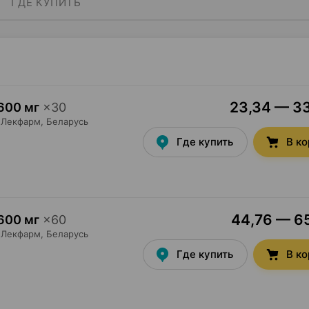
ГДЕ КУПИТЬ
23,34 — 33
600 мг
×
30
Лекфарм
, Беларусь
Где купить
В к
44,76 — 65
600 мг
×
60
Лекфарм
, Беларусь
Где купить
В к