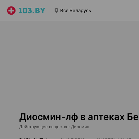
Вся Беларусь
Диосмин-лф в аптеках Б
Действующее вещество
:
Диосмин