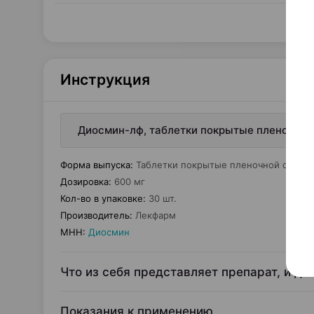
Инструкция
Диосмин-лф, таблетки покрытые пленочной
Форма выпуска
:
Таблетки покрытые пленочной оболо
Дозировка
:
600 мг
Кол-во в упаковке
:
30 шт.
Производитель
:
Лекфарм
МНН
:
Диосмин
Что из себя представляет препарат, и дл
Показания к применению