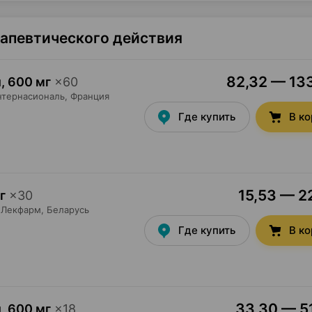
рапевтического действия
82,32 — 133
и
,
600 мг
×
60
нтернасиональ
, Франция
Где купить
В к
15,53 — 22
г
×
30
Лекфарм
, Беларусь
Где купить
В к
33,30 — 51
и
,
600 мг
×
18