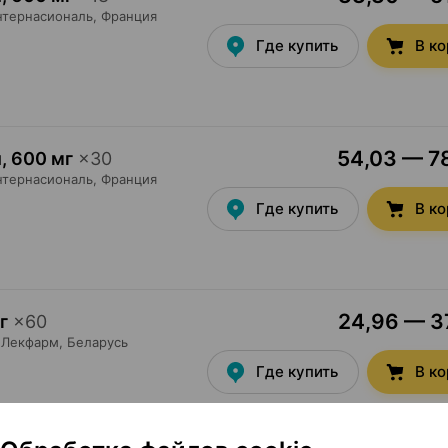
нтернасиональ
, Франция
Где купить
В к
54,03 — 78
и
,
600 мг
×
30
нтернасиональ
, Франция
Где купить
В к
24,96 — 37
г
×
60
Лекфарм
, Беларусь
Где купить
В к