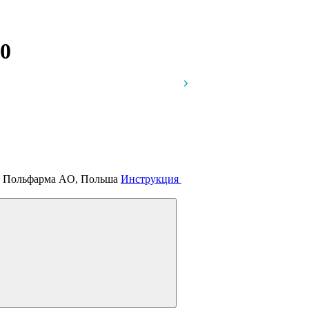
0
й, Польфарма AO, Польша
Инструкция