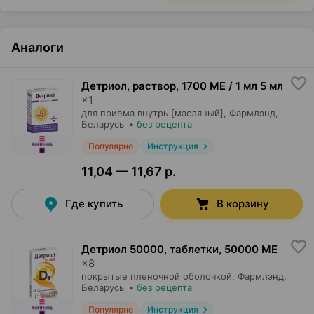
Аналоги
Детриол, раствор
,
1700 МЕ / 1 мл 5 мл
×
1
для приема внутрь [масляный],
Фармлэнд
,
Беларусь
•
без рецепта
Популярно
Инструкция
11,04 — 11,67 р.
Где купить
В корзину
Детриол 50000, таблетки
,
50000 МЕ
×
8
покрытые пленочной оболочкой,
Фармлэнд
,
Беларусь
•
без рецепта
Популярно
Инструкция