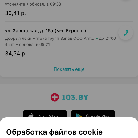
уточняйте
обновл. в 09:33
30,41 р.
ул. Заводская, д. 15а (м-н Евроопт)
Добрыя леки Аптека групп Запад ООО Аптека №21
до 21:00
4 шт.
обновл. в 09:21
34,54 р.
Показать еще
Обработка файлов cookie