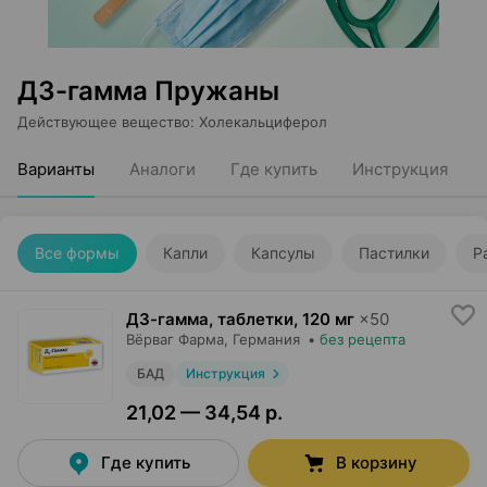
Д3-гамма Пружаны
Действующее вещество
:
Холекальциферол
Варианты
Аналоги
Где купить
Инструкция
Все формы
Капли
Капсулы
Пастилки
Р
Д3-гамма, таблетки
,
120 мг
×
50
Вёрваг Фарма
, Германия
•
без рецепта
БАД
Инструкция
21,02 — 34,54 р.
Где купить
В корзину