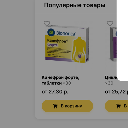
Популярные товары
Канефрон форте
,
Циклодин
таблетки
×
30
×
30
от 27,30 р.
от 25,72 
В корзину
В