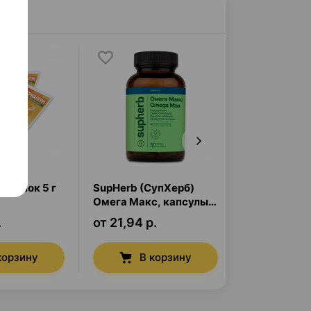
порошок
5 г
SupHerb (СупХерб)
Терафлю
,
п
Омега Макс
,
капсулы
г
×
10
×
30
.
от 21,94 р.
от 21,96 р.
корзину
В корзину
В к