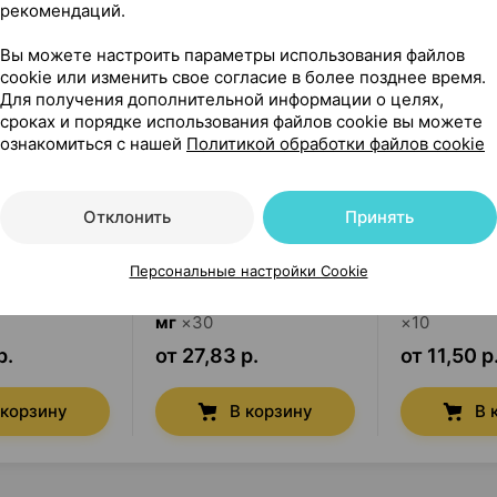
рекомендаций.
Вы можете настроить параметры использования файлов
cookie или изменить свое согласие в более позднее время.
Для получения дополнительной информации о целях,
сроках и порядке использования файлов cookie вы можете
ознакомиться с нашей
Политикой обработки файлов cookie
Отклонить
Принять
Персональные настройки Cookie
он
,
таблетки
Энтерол
,
капсулы
250
Триалгин
,
мг
×
30
×
10
р.
от 27,83 р.
от 11,50 р
 корзину
В корзину
В 