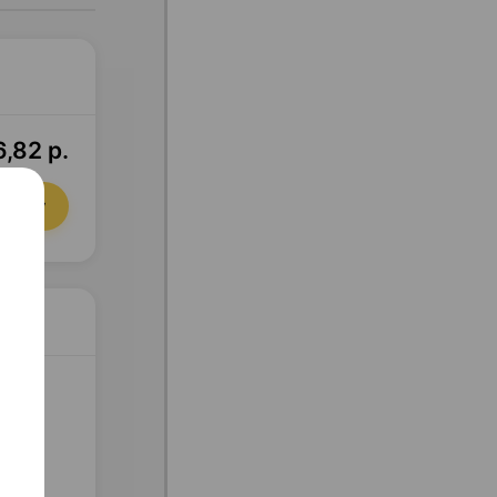
6,82 р.
орзину
×1,