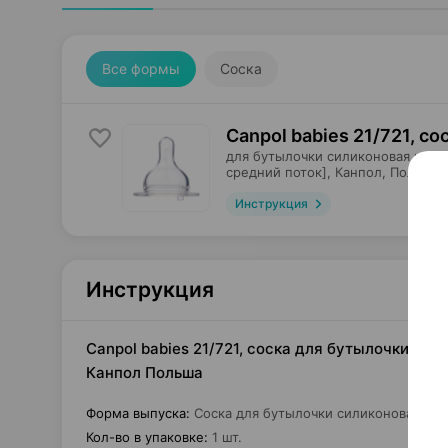
Все формы
Соска
Canpol babies 21/721, со
для бутылочки силиконовая круг
средний поток],
Канпол
, Польша
Инструкция
Инструкция
Canpol babies 21/721, соска для бутылочки сил
Канпол Польша
Форма выпуска
:
Соска для бутылочки силиконовая кру
Кол-во в упаковке
:
1 шт.