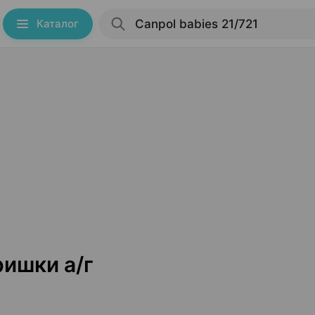
Каталог
ришки а/г