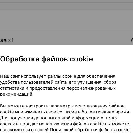
ска
×
1
лая [для широкого горлышка;
•
без рецепта
Где купить
В к
Обработка файлов cookie
Наш сайт использует файлы cookie для обеспечения
удобства пользователей сайта, его улучшения, сбора
статистики и предоставления персонализированных
рекомендаций.
иконовая круглая [для широкого горлышка; средний поток], 
Вы можете настроить параметры использования файлов
cookie или изменить свое согласие в более позднее время.
Для получения дополнительной информации о целях,
глая [для широкого горлышка; средний поток]
сроках и порядке использования файлов cookie вы можете
ознакомиться с нашей
Политикой обработки файлов cookie