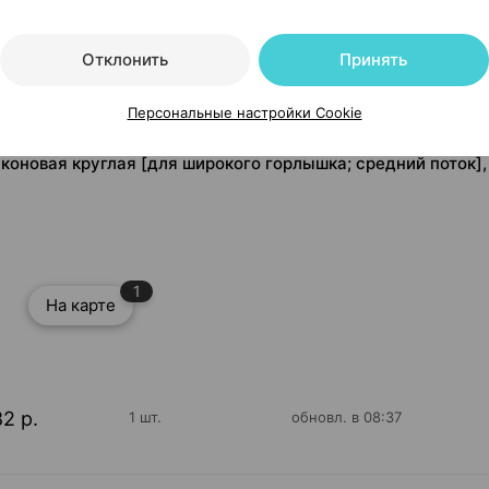
Отклонить
Принять
Персональные настройки Cookie
иконовая круглая [для широкого горлышка; средний поток], 
1
На карте
82 р.
1 шт.
обновл. в 08:37