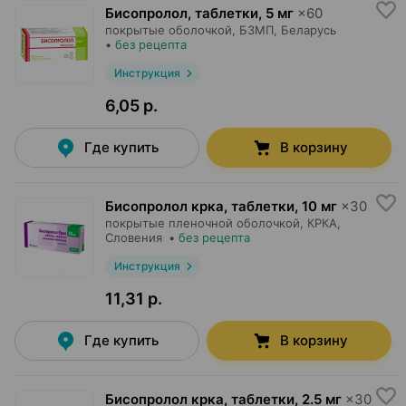
Бисопролол, таблетки
,
5 мг
×
60
покрытые оболочкой,
БЗМП
, Беларусь
•
без рецепта
Инструкция
6,05 р.
Где купить
В корзину
Бисопролол крка, таблетки
,
10 мг
×
30
покрытые пленочной оболочкой,
КРКА
,
Словения
•
без рецепта
Инструкция
11,31 р.
Где купить
В корзину
Бисопролол крка, таблетки
,
2.5 мг
×
30