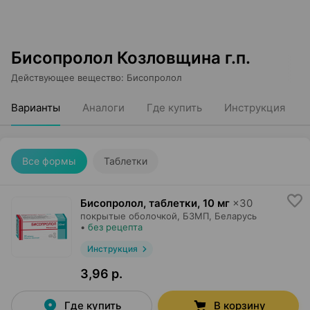
Бисопролол Козловщина г.п.
Действующее вещество
:
Бисопролол
Варианты
Аналоги
Где купить
Инструкция
Все формы
Таблетки
Бисопролол, таблетки
,
10 мг
×
30
покрытые оболочкой,
БЗМП
, Беларусь
•
без рецепта
Инструкция
3,96 р.
Где купить
В корзину