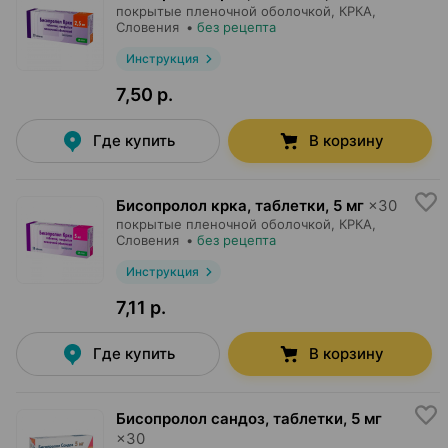
покрытые пленочной оболочкой,
КРКА
,
Словения
•
без рецепта
Инструкция
7,50 р.
Где купить
В корзину
Бисопролол крка, таблетки
,
5 мг
×
30
покрытые пленочной оболочкой,
КРКА
,
Словения
•
без рецепта
Инструкция
7,11 р.
Где купить
В корзину
Бисопролол сандоз, таблетки
,
5 мг
×
30