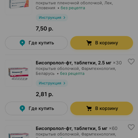
покрытые пленочной оболочкой,
Лек
,
Словения
•
без рецепта
Инструкция
7,50 р.
Где купить
В корзину
Бисопролол-фт, таблетки
,
2.5 мг
×
30
покрытые оболочкой,
Фармтехнология
,
Беларусь
•
без рецепта
Инструкция
2,81 р.
Где купить
В корзину
Бисопролол-фт, таблетки
,
5 мг
×
60
покрытые оболочкой,
Фармтехнология
,