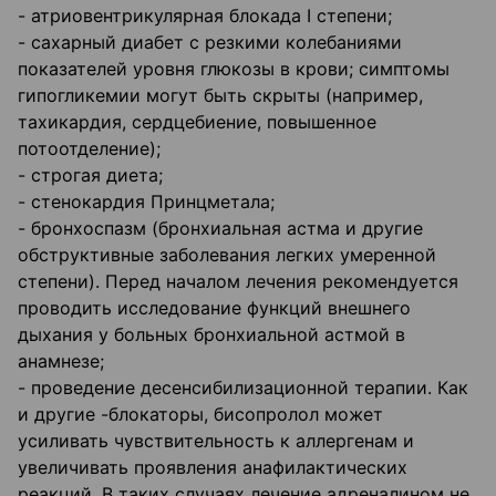
- атриовентрикулярная блокада I степени;
- сахарный диабет с резкими колебаниями
показателей уровня глюкозы в крови; симптомы
гипогликемии могут быть скрыты (например,
тахикардия, сердцебиение, повышенное
потоотделение);
- строгая диета;
- стенокардия Принцметала;
- бронхоспазм (бронхиальная астма и другие
обструктивные заболевания легких умеренной
степени). Перед началом лечения рекомендуется
проводить исследование функций внешнего
дыхания у больных бронхиальной астмой в
анамнезе;
- проведение десенсибилизационной терапии. Как
и другие -блокаторы, бисопролол может
усиливать чувствительность к аллергенам и
увеличивать проявления анафилактических
реакций. В таких случаях лечение адреналином не