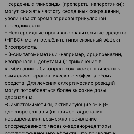
- сердечные гликозиды (препараты наперстянки):
могут снижать частоту сердечных сокращений,
увеличивают время атриовентрикулярной
проводимости.
- Нестероидные противовоспалительные средства
(НПВС): могут ослаблять гипотензивный эффект
бисопролола.
- β-симпатомиметики (например, орципреналин,
изопреналин, добутамин): применение в
комбинации с бисопрололом может привести к
снижению терапевтического эффекта обоих
средств. Для лечения аллергических реакций
могут потребоваться более высокие дозы
адреналина.
-Симпатомиметики, активирующие α- и β-
адренорецепторы (например, адреналин,
норадреналин): возможно проявление
опосредованного через α-адренорецепторы
сосудосуживающего эффекта, что приводит к