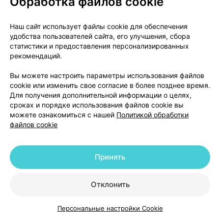
Обработка файлов cookie
состояния пациента лечение препаратом следует
продолжать.
Наш сайт использует файлы cookie для обеспечения
Курс лечения препаратом длительный.
удобства пользователей сайта, его улучшения, сбора
Продолжительность лечения зависит от характера
статистики и предоставления персонализированных
и течения заболевания.
рекомендаций.
Не следует прекращать лечение внезапно и
Вы можете настроить параметры использования файлов
изменять рекомендованную дозу без консультации
cookie или изменить свое согласие в более позднее время.
с врачом, особенно пациентам с ишемической
Для получения дополнительной информации о целях,
болезнью сердца, поскольку это может привести к
сроках и порядке использования файлов cookie вы
ухудшению состояния пациента. При
можете ознакомиться с нашей
Политикой обработки
файлов cookie
необходимости лечение препаратом следует
завершать медленно, постепенно снижая дозу.
Пациенты с печеночной и почечной
Принять
недостаточностью.
артериальная гипертензия; ишемическая болезнь
Отклонить
сердца
Пациентам с нарушением функций печени
или почек легкой и средней степени тяжести
подбор дозы обычно производить не нужно.
Персональные настройки Cookie
Каталог
Корзина
Избранное
Профиль