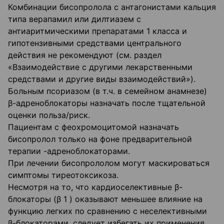
Комбинации бисопролола с антагонистами кальция
типа верапамил или дилтиазем с
антиаритмическими препаратами 1 класса и
гипотензивными средствами центрального
действия не рекомендуют (см. раздел
«Взаимодействие с другими лекарственными
средствами и другие виды взаимодействий»).
Больным псориазом (в т.ч. в семейном анамнезе)
β-адреноблокаторы назначать после тщательной
оценки польза/риск.
Пациентам с феохромоцитомой назначать
бисопролол только на фоне предварительной
терапии -адреноблокаторами.
При лечении бисопрололом могут маскироваться
симптомы тиреотоксикоза.
Несмотря на то, что кардиоселективные β-
блокаторы (β 1 ) оказывают меньшее влияние на
функцию легких по сравнению с неселективными
β-блокаторами, следует избегать их применения,