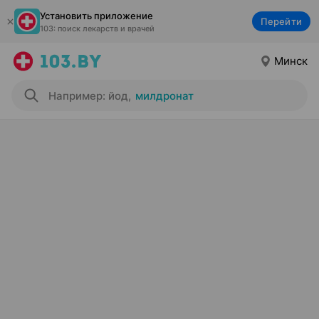
Установить приложение
Перейти
103: поиск лекарств и врачей
Минск
Например: йод
,
милдронат