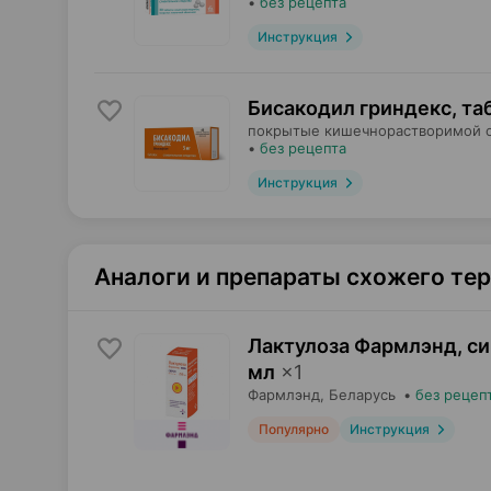
•
без рецепта
Инструкция
Бисакодил гриндекс, та
покрытые кишечнорастворимой 
•
без рецепта
Инструкция
Аналоги и препараты схожего те
Лактулоза Фармлэнд, с
мл
×
1
Фармлэнд
, Беларусь
•
без рецеп
Популярно
Инструкция