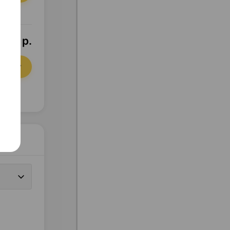
,69 р.
орзину