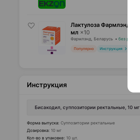
Лактулоза Фармлэнд, с
мл
×
10
Фармлэнд
, Беларусь
•
без рецеп
Популярно
Инструкция
Инструкция
Бисакодил, суппозитории ректальные, 10 м
Форма выпуска
:
Суппозитории ректальные
Дозировка
:
10 мг
Кол-во в упаковке
:
10 шт.