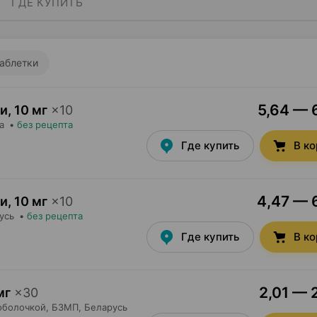
ГДЕ КУПИТЬ
аблетки
5,64 — 6
ии
,
10 мг
×
10
а
•
без рецепта
Где купить
В к
4,47 — 6
ии
,
10 мг
×
10
усь
•
без рецепта
Где купить
В к
2,01 — 
мг
×
30
оболочкой,
БЗМП
, Беларусь