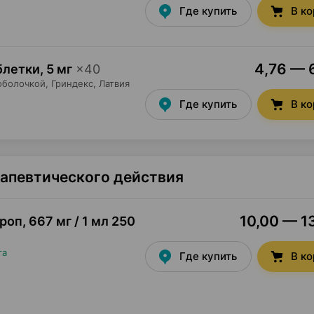
Где купить
В к
4,76 — 6
блетки
,
5 мг
×
40
оболочкой,
Гриндекс
, Латвия
Где купить
В к
рапевтического действия
10,00 — 13
ироп
,
667 мг / 1 мл 250
та
Где купить
В к