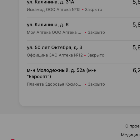
5,
ул. Калинина, д. 31А
Искамед ООО Аптека №15
Закрыто
5,
ул. Калинина, д. 6
Моя Аптека ООО Аптека №37
Закрыто
5,
ул. 50 лет Октября, д. 3
Оффицина ЗАО Аптека №12
Закрыто
6,
м-н Молодежный, д. 52а (м-н
"Евроопт")
Планета Здоровья КосмоФарма ООО Аптека №9
Закрыто
О прое
Медицин