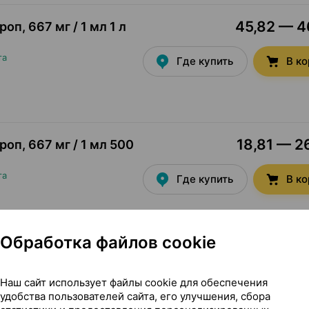
45,82 — 46
ироп
,
667 мг / 1 мл 1 л
та
Где купить
В к
18,81 — 26
ироп
,
667 мг / 1 мл 500
та
Где купить
В к
Обработка файлов cookie
11,87 — 1
 / 1 мл 250 мл
×
1
Наш сайт использует файлы cookie для обеспечения
удобства пользователей сайта, его улучшения, сбора
Где купить
В к