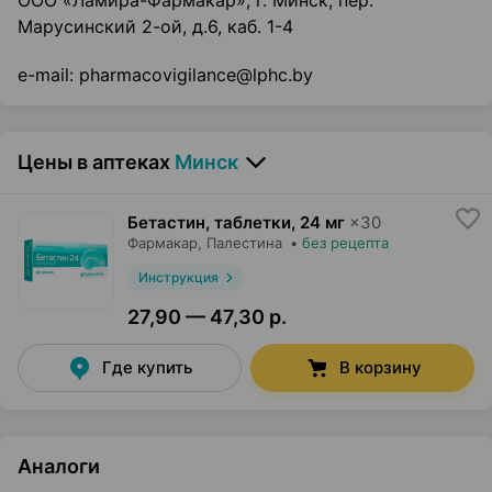
ООО «Ламира-Фармакар», г. Минск, пер.
Марусинский 2-ой, д.6, каб. 1-4
e-mail: pharmacovigilance@lphc.by
Цены в аптеках
Минск
Бетастин, таблетки
,
24 мг
×
30
Фармакар
, Палестина
•
без рецепта
Инструкция
27,90 — 47,30 р.
Где купить
В корзину
Аналоги