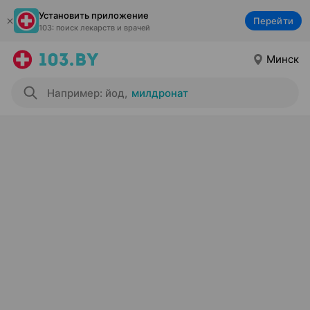
Установить приложение
Перейти
103: поиск лекарств и врачей
Минск
Например: йод
,
милдронат