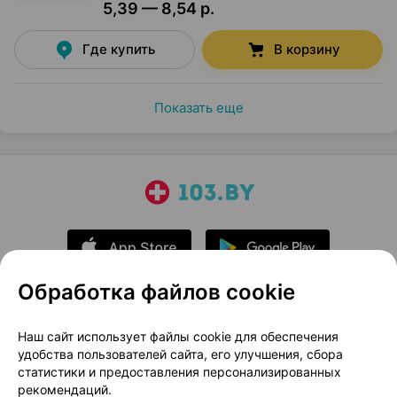
5,39 — 8,54 р.
Где купить
В корзину
Показать еще
Обработка файлов cookie
О проекте
Новости проекта
Наш сайт использует файлы cookie для обеспечения
удобства пользователей сайта, его улучшения, сбора
Размещение рекламы
Медицинский маркетинг
статистики и предоставления персонализированных
Публичный договор
Доставка
рекомендаций.