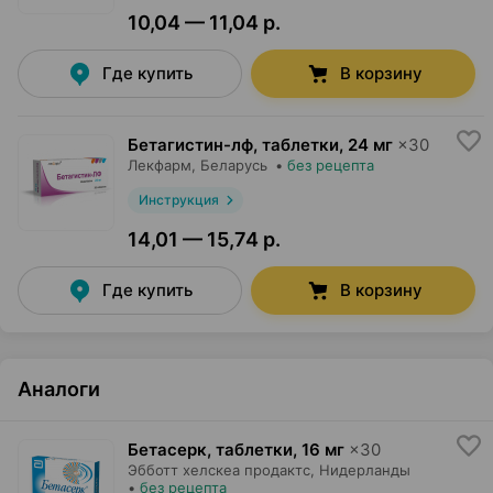
10,04 — 11,04 р.
Где купить
В корзину
Бетагистин-лф, таблетки
,
24 мг
×
30
Лекфарм
, Беларусь
•
без рецепта
Инструкция
14,01 — 15,74 р.
Где купить
В корзину
Аналоги
Бетасерк, таблетки
,
16 мг
×
30
Эбботт хелскеа продактс
, Нидерланды
•
без рецепта