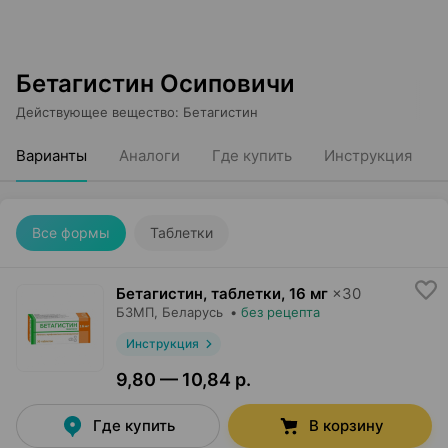
Бетагистин Осиповичи
Действующее вещество
:
Бетагистин
Варианты
Аналоги
Где купить
Инструкция
Все формы
Таблетки
Бетагистин, таблетки
,
16 мг
×
30
БЗМП
, Беларусь
•
без рецепта
Инструкция
9,80 — 10,84 р.
Где купить
В корзину