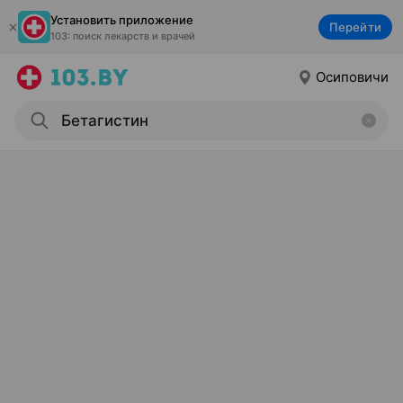
Установить приложение
Перейти
103: поиск лекарств и врачей
Осиповичи