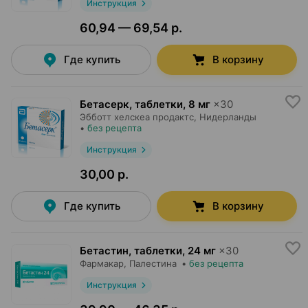
Инструкция
60,94 — 69,54 р.
Где купить
В корзину
Бетасерк, таблетки
,
8 мг
×
30
Эбботт хелскеа продактс
, Нидерланды
•
без рецепта
Инструкция
30,00 р.
Где купить
В корзину
Бетастин, таблетки
,
24 мг
×
30
Фармакар
, Палестина
•
без рецепта
Инструкция