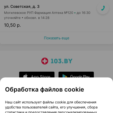
ул. Советская, д. 3
Могилевское РУП Фармация Аптека №120
до 16:30
уточняйте
обновл. в 14:28
10,50 р.
Показать еще
Обработка файлов cookie
О проекте
Новости проекта
Наш сайт использует файлы cookie для обеспечения
удобства пользователей сайта, его улучшения, сбора
Размещение рекламы
Медицинский маркетинг
статистики и предоставления персонализированных