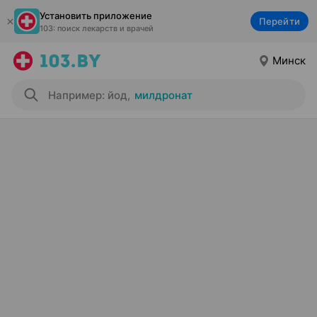
Установить приложение
Перейти
103: поиск лекарств и врачей
Минск
Например: йод
,
милдронат