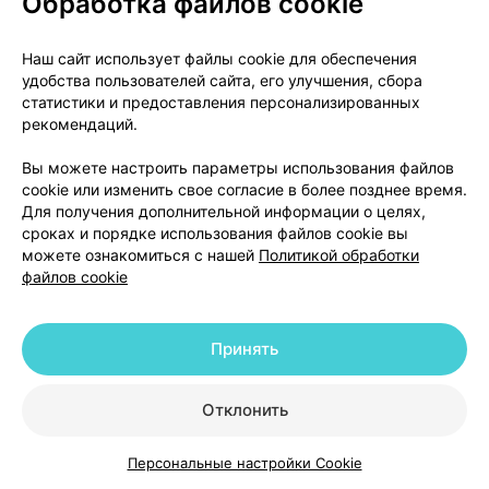
Обработка файлов cookie
Бетагистин, таблетки
,
24 мг
×
30
Наш сайт использует файлы cookie для обеспечения
Фармтехнология
, Беларусь
•
без рецепта
удобства пользователей сайта, его улучшения, сбора
статистики и предоставления персонализированных
Инструкция
рекомендаций.
10,92 — 15,74 р.
Вы можете настроить параметры использования файлов
cookie или изменить свое согласие в более позднее время.
Где купить
В корзину
Для получения дополнительной информации о целях,
сроках и порядке использования файлов cookie вы
можете ознакомиться с нашей
Политикой обработки
Бетагистин, таблетки
,
8 мг
×
30
файлов cookie
БЗМП
, Беларусь
•
без рецепта
Инструкция
Принять
5,39 — 8,54 р.
Где купить
В корзину
Отклонить
Персональные настройки Cookie
Каталог
Корзина
Избранное
Профиль
Показать еще