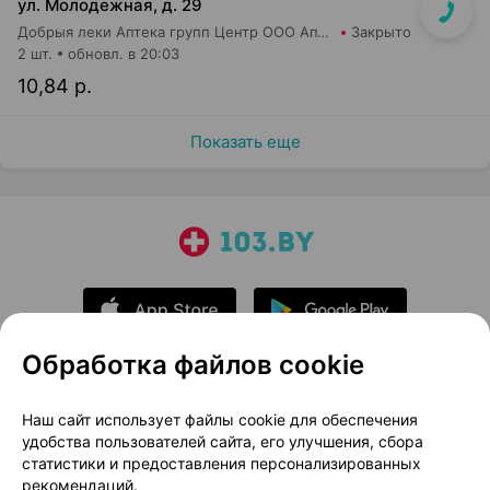
ул. Молодежная, д. 29
Добрыя леки Аптека групп Центр ООО Аптека №59
Закрыто
2 шт.
обновл. в 20:03
10,84 р.
Показать еще
Обработка файлов cookie
О проекте
Новости проекта
Наш сайт использует файлы cookie для обеспечения
удобства пользователей сайта, его улучшения, сбора
Размещение рекламы
Медицинский маркетинг
статистики и предоставления персонализированных
Публичный договор
Доставка
рекомендаций.