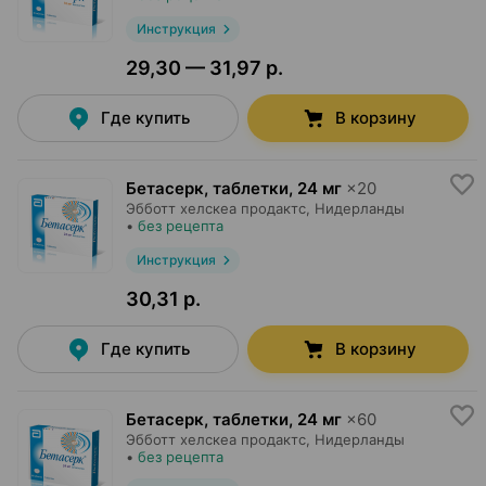
Инструкция
29,30 — 31,97 р.
Где купить
В корзину
Бетасерк, таблетки
,
24 мг
×
20
Эбботт хелскеа продактс
, Нидерланды
•
без рецепта
Инструкция
30,31 р.
Где купить
В корзину
Бетасерк, таблетки
,
24 мг
×
60
Эбботт хелскеа продактс
, Нидерланды
•
без рецепта