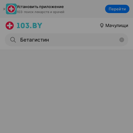
Установить приложение
Перейти
103: поиск лекарств и врачей
Мачулищи