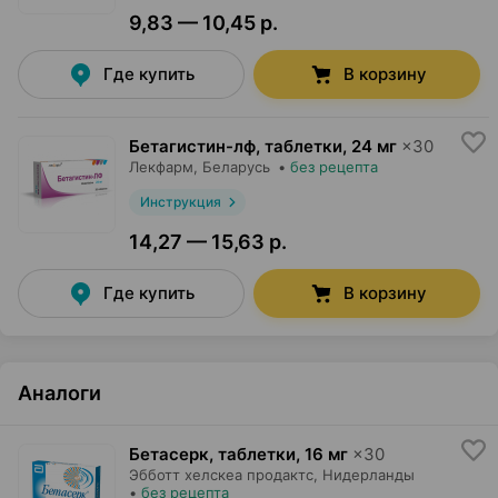
9,83 — 10,45 р.
Где купить
В корзину
Бетагистин-лф, таблетки
,
24 мг
×
30
Лекфарм
, Беларусь
•
без рецепта
Инструкция
14,27 — 15,63 р.
Где купить
В корзину
Аналоги
Бетасерк, таблетки
,
16 мг
×
30
Эбботт хелскеа продактс
, Нидерланды
•
без рецепта