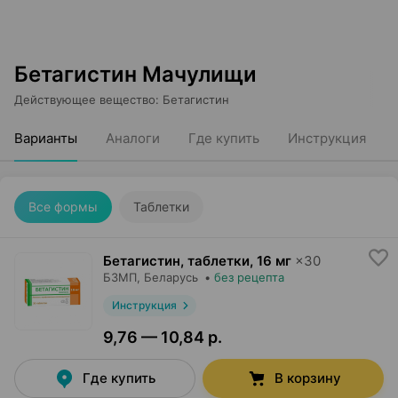
Бетагистин Мачулищи
Действующее вещество
:
Бетагистин
Варианты
Аналоги
Где купить
Инструкция
Все формы
Таблетки
Бетагистин, таблетки
,
16 мг
×
30
БЗМП
, Беларусь
•
без рецепта
Инструкция
9,76 — 10,84 р.
Где купить
В корзину