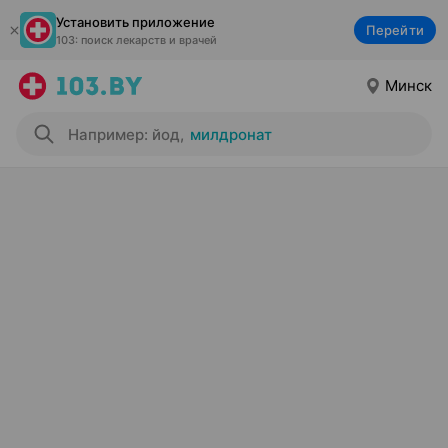
Установить приложение
Перейти
103: поиск лекарств и врачей
Минск
Например: йод
,
милдронат