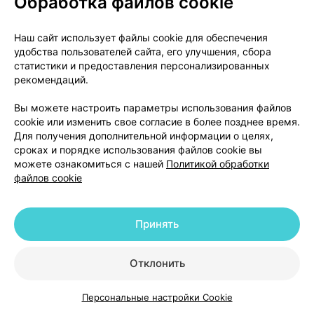
Обработка файлов cookie
Условия отпуска из аптек
Наш сайт использует файлы cookie для обеспечения
удобства пользователей сайта, его улучшения, сбора
По рецепту.
статистики и предоставления персонализированных
рекомендаций.
Держатель регистрационного удостоверения
Новартис Фарма АГ / Novartis Pharma AG
Вы можете настроить параметры использования файлов
cookie или изменить свое согласие в более позднее время.
Лихтштрассе 35, 4056 Базель, Швейцария /
Для получения дополнительной информации о целях,
Lichtstrasse 35, 4056 Basel, Switzerland
сроках и порядке использования файлов cookie вы
можете ознакомиться с нашей
Политикой обработки
Производитель
файлов cookie
Бельгия / Belgium
Новартис Мэньюфекчуринг НВ / Novartis
Принять
Manufacturing NV
Рейксвег 14, Пуурс-Синт-Амандс, 2870 / Rijksweg
14, Puurs-Sint-Amands, 2870
Отклонить
За любой информацией о препарате, а также в
Персональные настройки Cookie
Каталог
Корзина
Избранное
Профиль
случаях возникновения претензий следует