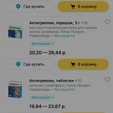
Где купить
В корзину
Антигриппин, порошок
,
5 г
×
10
для приготовления раствора для приема
внутрь [ромашка],
Натур Продукт
,
Нидерланды
•
без рецепта
Инструкция
20,20 — 26,44 р.
Где купить
В корзину
Антигриппин, таблетки
×
10
шипучие [грейпфрут],
Натур Продукт
,
Нидерланды
•
без рецепта
Инструкция
19,84 — 23,67 р.