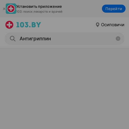
Установить приложение
Перейти
103: поиск лекарств и врачей
Осиповичи