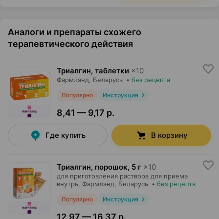
Аналоги и препараты схожего
терапевтического действия
Триалгин, таблетки
×
10
Фармлэнд
, Беларусь
•
без рецепта
Популярно
Инструкция
8,41 — 9,17 р.
Где купить
В корзину
Триалгин, порошок
,
5 г
×
10
для приготовления раствора для приема
внутрь,
Фармлэнд
, Беларусь
•
без рецепта
Популярно
Инструкция
12,97 — 16,37 р.