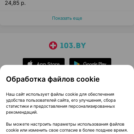
24,85 р.
Показать еще
Обработка файлов cookie
О проекте
Новости проекта
Наш сайт использует файлы cookie для обеспечения
удобства пользователей сайта, его улучшения, сбора
Размещение рекламы
Медицинский маркетинг
статистики и предоставления персонализированных
Публичный договор
Доставка
рекомендаций.
Пользовательское соглашение
Вы можете настроить параметры использования файлов
Способы оплаты
Вакансии
Партнеры
cookie или изменить свое согласие в более позднее время.