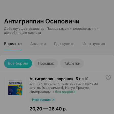
Антигриппин Осиповичи
Действующее вещество
:
Парацетамол + хлорфенамин +
аскорбиновая кислота
Варианты
Аналоги
Где купить
Инструкция
Все формы
Порошок
Таблетки
Антигриппин, порошок
,
5 г
×
10
для приготовления раствора для приема
внутрь [мед-лимон],
Натур Продукт
,
Нидерланды
•
без рецепта
Инструкция
20,20 — 26,40 р.