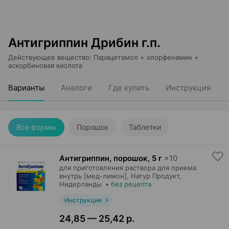
Антигриппин Дрибин г.п.
Действующее вещество
:
Парацетамол + хлорфенамин +
аскорбиновая кислота
Варианты
Аналоги
Где купить
Инструкция
Все формы
Порошок
Таблетки
Антигриппин, порошок
,
5 г
×
10
для приготовления раствора для приема
внутрь [мед-лимон],
Натур Продукт
,
Нидерланды
•
без рецепта
Инструкция
24,85 — 25,42 р.