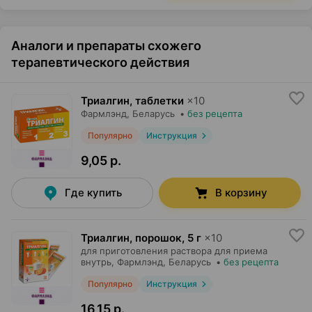
Аналоги и препараты схожего
терапевтического действия
Триалгин, таблетки
×
10
Фармлэнд
, Беларусь
•
без рецепта
Популярно
Инструкция
9,05 р.
Где купить
В корзину
Триалгин, порошок
,
5 г
×
10
для приготовления раствора для приема
внутрь,
Фармлэнд
, Беларусь
•
без рецепта
Популярно
Инструкция
16,15 р.