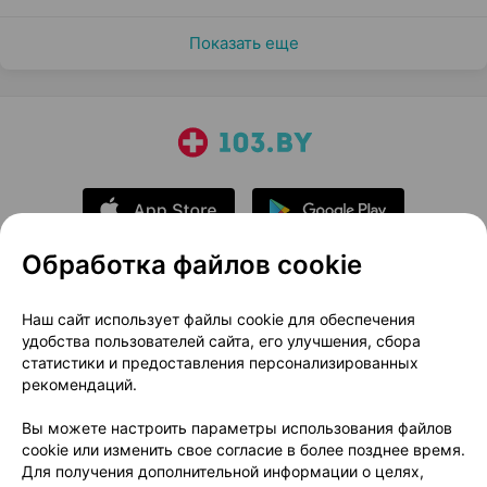
Показать еще
Обработка файлов cookie
О проекте
Новости проекта
Наш сайт использует файлы cookie для обеспечения
удобства пользователей сайта, его улучшения, сбора
Размещение рекламы
Медицинский маркетинг
статистики и предоставления персонализированных
Публичный договор
Доставка
рекомендаций.
Пользовательское соглашение
Вы можете настроить параметры использования файлов
Способы оплаты
Вакансии
Партнеры
cookie или изменить свое согласие в более позднее время.
Написать руководителю 103.by
Для получения дополнительной информации о целях,