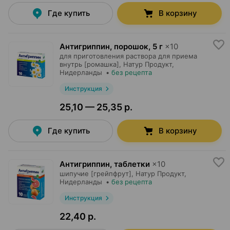
Где купить
В корзину
Антигриппин, порошок
,
5 г
×
10
для приготовления раствора для приема
внутрь [ромашка],
Натур Продукт
,
Нидерланды
•
без рецепта
Инструкция
25,10 — 25,35 р.
Где купить
В корзину
Антигриппин, таблетки
×
10
шипучие [грейпфрут],
Натур Продукт
,
Нидерланды
•
без рецепта
Инструкция
22,40 р.