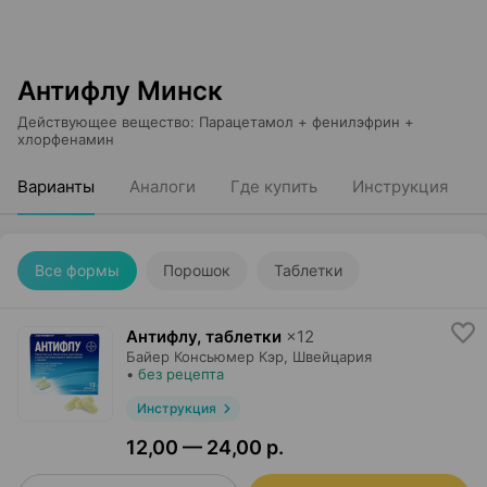
Антифлу Минск
Действующее вещество
:
Парацетамол + фенилэфрин +
хлорфенамин
Варианты
Аналоги
Где купить
Инструкция
Все формы
Порошок
Таблетки
Антифлу, таблетки
×
12
Байер Консьюмер Кэр
, Швейцария
•
без рецепта
Инструкция
12,00 — 24,00 р.