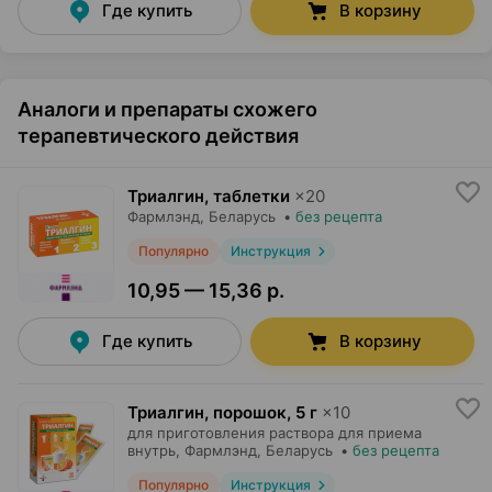
Где купить
В корзину
Аналоги и препараты схожего
терапевтического действия
Триалгин, таблетки
×
20
Фармлэнд
, Беларусь
•
без рецепта
Популярно
Инструкция
10,95 — 15,36 р.
Где купить
В корзину
Триалгин, порошок
,
5 г
×
10
для приготовления раствора для приема
внутрь,
Фармлэнд
, Беларусь
•
без рецепта
Популярно
Инструкция