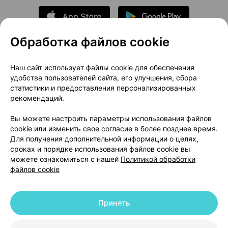
Обработка файлов cookie
О проекте
Новости проекта
Наш сайт использует файлы cookie для обеспечения
удобства пользователей сайта, его улучшения, сбора
Размещение рекламы
Медицинский маркетинг
статистики и предоставления персонализированных
Публичный договор
Доставка
рекомендаций.
Пользовательское соглашение
Вы можете настроить параметры использования файлов
Способы оплаты
Вакансии
Партнеры
cookie или изменить свое согласие в более позднее время.
Написать руководителю 103.by
Для получения дополнительной информации о целях,
сроках и порядке использования файлов cookie вы
Написать в поддержку
можете ознакомиться с нашей
Политикой обработки
Персональные настройки Cookie
файлов cookie
Обработка персональных данных
Принять
© 2026 ООО «Артокс Лаб», УНП 191700409 | 220012, Республика Беларусь,
г. Минск, улица Толбухина, 2, пом. 16 | help@103.by
|
Служба поддержки