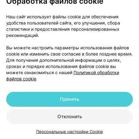
Обработка файлов cookie
2,58 — 2,96 р.
Наш сайт использует файлы cookie для обеспечения
Где купить
В корзину
удобства пользователей сайта, его улучшения, сбора
статистики и предоставления персонализированных
рекомендаций.
Амлодипин, таблетки
,
10 мг
×
60
Вы можете настроить параметры использования файлов
БЗМП
, Беларусь
•
без рецепта
cookie или изменить свое согласие в более позднее время.
Инструкция
Для получения дополнительной информации о целях,
сроках и порядке использования файлов cookie вы
2,04 — 10,48 р.
можете ознакомиться с нашей
Политикой обработки
файлов cookie
Где купить
В корзину
Принять
Амлодипин, таблетки
,
5 мг
×
30
БЗМП
, Беларусь
•
без рецепта
Отклонить
Инструкция
1,78 — 2,14 р.
Персональные настройки Cookie
Каталог
Корзина
Избранное
Профиль