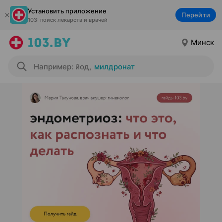
Установить приложение
Перейти
103: поиск лекарств и врачей
Минск
Например: йод
,
милдронат