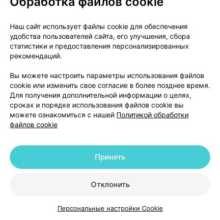
Обработка файлов cookie
У больных с нарушениями функции печени,
несмотря на то что Т1/2 амлодипина, как и всех
Наш сайт использует файлы cookie для обеспечения
блокаторов кальциевых каналов, увеличивается,
удобства пользователей сайта, его улучшения, сбора
каких-либо изменений дозы препарата у данной
статистики и предоставления персонализированных
рекомендаций.
категории больных обычно не требуется.
Вы можете настроить параметры использования файлов
При почечной недостаточности рекомендуется
cookie или изменить свое согласие в более позднее время.
применять Васкопин Фармакар в обычных дозах,
Для получения дополнительной информации о целях,
однако необходимо учитывать возможное
сроках и порядке использования файлов cookie вы
незначительное увеличение Т1/2. Амлодипин не
можете ознакомиться с нашей
Политикой обработки
файлов cookie
удаляется во время гемодиализа.
Если Вы забыли принять лекарственное средство,
Принять
не принимайте удвоенную дозу
для компенсации
пропущенной!
Отклонить
Не прекращайте прием
Васкопин
Фармакар
без
предварительной консультации с
лечащим врачом!
Персональные настройки Cookie
Каталог
Корзина
Избранное
Профиль