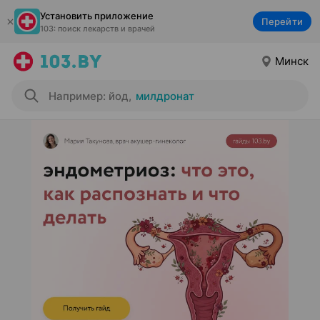
Установить приложение
Перейти
103: поиск лекарств и врачей
Минск
Например: йод
,
милдронат