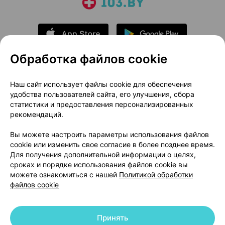
Обработка файлов cookie
О проекте
Новости проекта
Наш сайт использует файлы cookie для обеспечения
удобства пользователей сайта, его улучшения, сбора
Размещение рекламы
Медицинский маркетинг
статистики и предоставления персонализированных
Публичный договор
Доставка
рекомендаций.
Пользовательское соглашение
Вы можете настроить параметры использования файлов
Способы оплаты
Вакансии
Партнеры
cookie или изменить свое согласие в более позднее время.
Написать руководителю 103.by
Для получения дополнительной информации о целях,
сроках и порядке использования файлов cookie вы
Написать в поддержку
можете ознакомиться с нашей
Политикой обработки
Персональные настройки Cookie
файлов cookie
Обработка персональных данных
Принять