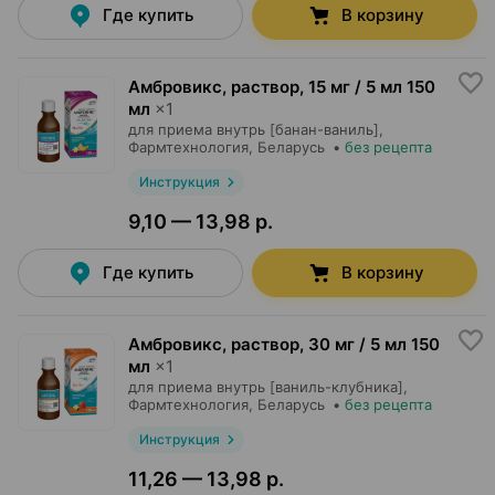
Где купить
В корзину
Амбровикс, раствор
,
15 мг / 5 мл 150
мл
×
1
для приема внутрь [банан-ваниль],
Фармтехнология
, Беларусь
•
без рецепта
Инструкция
9,10 — 13,98 р.
Где купить
В корзину
Амбровикс, раствор
,
30 мг / 5 мл 150
мл
×
1
для приема внутрь [ваниль-клубника],
Фармтехнология
, Беларусь
•
без рецепта
Инструкция
11,26 — 13,98 р.