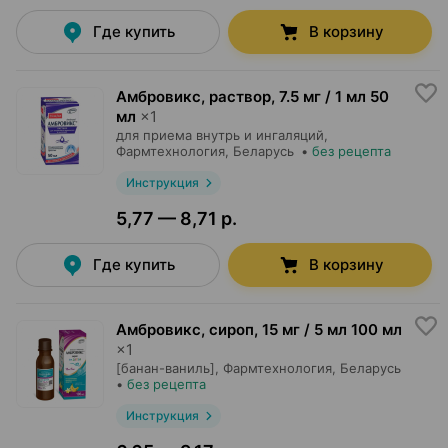
Где купить
В корзину
Амбровикс, раствор
,
7.5 мг / 1 мл 50
мл
×
1
для приема внутрь и ингаляций,
Фармтехнология
, Беларусь
•
без рецепта
Инструкция
5,77 — 8,71 р.
Где купить
В корзину
Амбровикс, сироп
,
15 мг / 5 мл 100 мл
×
1
[банан-ваниль],
Фармтехнология
, Беларусь
•
без рецепта
Инструкция