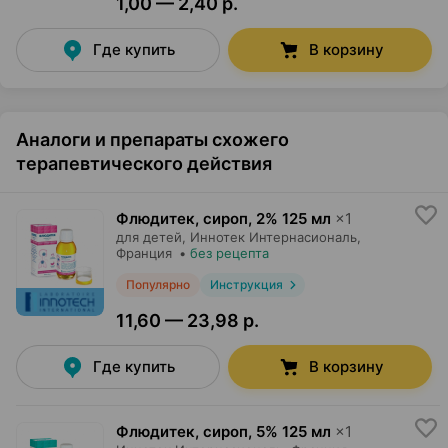
1,00 — 2,40 р.
Где купить
В корзину
Аналоги и препараты схожего
терапевтического действия
Флюдитек, сироп
,
2% 125 мл
×
1
для детей,
Иннотек Интернасиональ
,
Франция
•
без рецепта
Популярно
Инструкция
11,60 — 23,98 р.
Где купить
В корзину
Флюдитек, сироп
,
5% 125 мл
×
1