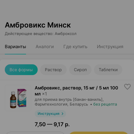
Амбровикс Минск
Действующее вещество
:
Амброксол
Варианты
Аналоги
Где купить
Инструкция
Все формы
Раствор
Сироп
Таблетки
Амбровикс, раствор
,
15 мг / 5 мл 100
мл
×
1
для приема внутрь [банан-ваниль],
Фармтехнология
, Беларусь
•
без рецепта
Инструкция
7,50 — 9,17 р.