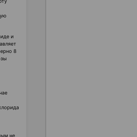
оту
ную
иде и
авляет
мерно 8
озы
чае
хлорида
мым не