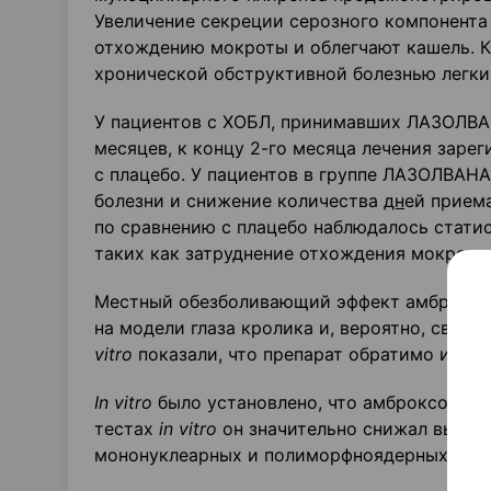
Увеличение секреции серозного компонента
отхождению мокроты и облегчают кашель. К
хронической обструктивной болезнью легки
У пациентов с ХОБЛ, принимавших ЛАЗОЛВАН
месяцев, к концу 2-го месяца лечения зар
с плацебо. У пациентов в группе ЛАЗОЛВАН
болезни и снижение количества
дн
ей прием
по сравнению с плацебо наблюдалось стати
таких как затруднение отхождения мокроты
Местный обезболивающий эффект амброксол
на модели глаза кролика и, вероятно, связ
vitro
показали, что препарат обратимо и до
In
vitro
было установлено, что амброксола г
тестах
in
vitro
он значительно снижал высво
мононуклеарных и полиморфноядерных клет