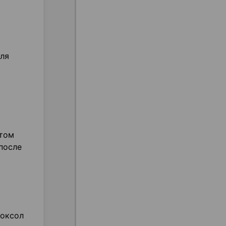
для
этом
после
роксол