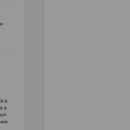
я
в в
а в
ают
ние