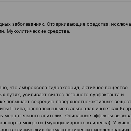
дных заболеваниях. Отхаркивающие средства, исключа
и. Муколитические средства.
ано, что амброксола гидрохлорид, активное вещество
х путях, усиливает синтез легочного сурфактанта и
кже повышает секрецию поверхностно-активных вещест
ты II типа, расположенные в альвеолах и клетках Клар
ть мерцательного эпителия. Описанные эффекты вызыв
анспорта мокроты (мукоцилиарного клиренса). Улучше
ано в клинических фармакологических исследованиях.