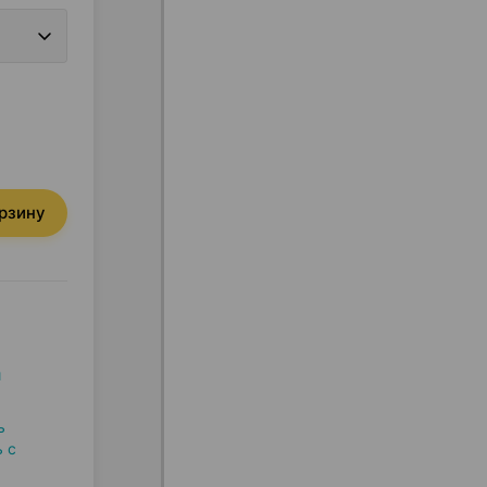
орзину
и
ь
 с