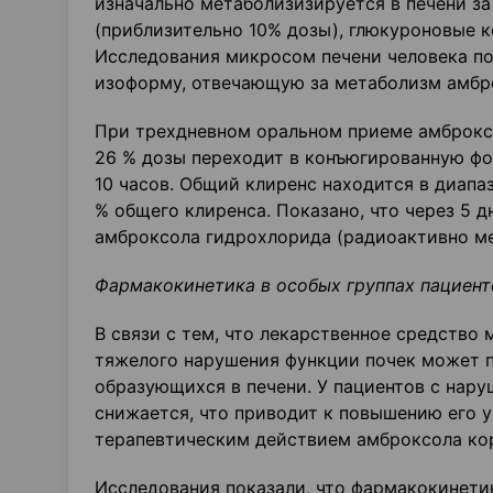
изначально метаболизизируется в печени з
(приблизительно 10% дозы), глюкуроновые 
Исследования микросом печени человека по
изоформу, отвечающую за метаболизм амбр
При трехдневном оральном приеме амброксо
26 % дозы переходит в конъюгированную фо
10 часов. Общий клиренс находится в диапа
% общего клиренса. Показано, что через 5 
амброксола гидрохлорида (радиоактивно ме
Фармакокинетика в особых группах пациент
В связи с тем, что лекарственное средство 
тяжелого нарушения функции почек может 
образующихся в печени. У пациентов с нар
снижается, что приводит к повышению его ур
терапевтическим действием амброксола кор
Исследования показали, что фармакокинетик