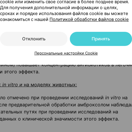
cookie или изменить свое согласие в более позднее время.
ациентов с болью в горле, показали, что амброксола
Для получения дополнительной информации о целях,
ния 20 мг значительно уменьшает боль и покраснение 
сроках и порядке использования файлов cookie вы можете
ознакомиться с нашей
Политикой обработки файлов cookie
ают дополнительное наблюдение, полученное в клини
ия амброксола обеспечивает быстрое облегчение боли 
Отклонить
Принять
тей.
Персональные настройки Cookie
рохлорида с антибиотиками (амоксициллином,
ином) повышает концентрацию антибиотиков в легочн
и этого эффекта.
х
in
vitro
и
на моделях животных:
ыло отмечено при проведении исследований
in
vitro
на
осле предварительной обработки амброксолом наблюда
хательных путях при проведении исследований на
данных о клинической значимости этого эффекта.