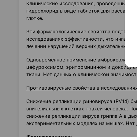
Клинические исследования, проведенные у п
гидрохлорид в виде таблеток для рассасыва
глотке.
Эти фармакологические свойства подтвержд
исследованиях эффективности, что ингаляц
лечении нарушений верхних дыхательных пу
Одновременное применение амброксола гид
цефуроксимом, эритромицином и доксицикл
ткани. Нет данных о клинической значимост
Противовирусные свойства в исследования
Снижение репликации риновируса (RV14) б
эпителиальных клетках трахеи человека. П
снижение репликации вируса гриппа А в ды
экспериментальных моделях на мышах. Нет 
Фармакокинетика