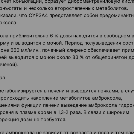
а счет конъюгации, образует дибромантраниловую кисл
конъюгаты и несколько второстепенных метаболитов.
казали, что CYP3A4 представляет собой предоминант
оксола.
ла приблизительно 6 % дозы находится в свободном в
рму и выводится с мочой. Период полувыведения сост
зоне 660 мл/мин., почечный клиренс обеспечивает при
дней выводится с мочой около 83 % от общепринятой д
ченой).
ов
метаболизируется в печени и выводится почками, в слу
происходить накопление метаболитов амброксола,
ушениями функции печени выведение амброксола гидро
овня в плазме крови в 1,3-2 раза. В связи с широким
рекция дозы не требуется.
а амброксола не зависит от возраста и пола и тем са