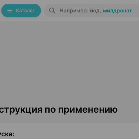
Каталог
Например: йод
,
милдронат
нструкция по применению
уска
: