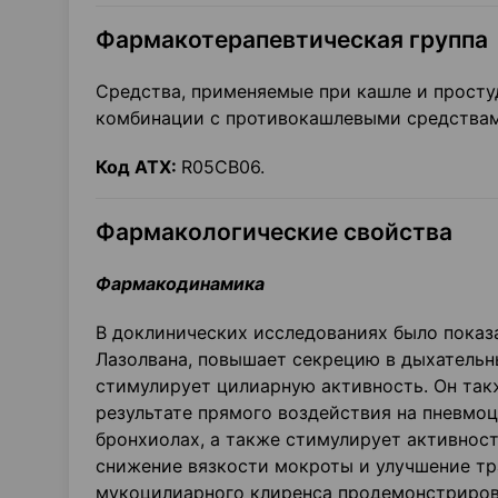
Фармакотерапевтическая группа
Средства, применяемые при кашле и просту
комбинации с противокашлевыми средствам
Код
ATX
:
R05CB06.
Фармакологические свойства
Фармакодинамика
В доклинических исследованиях было показ
Лазолвана, повышает секрецию в дыхательны
стимулирует цилиарную активность. Он та
результате прямого воздействия на пневмоци
бронхиолах, а также стимулирует активнос
снижение вязкости мокроты и улучшение тр
мукоцилиарного клиренса продемонстриров