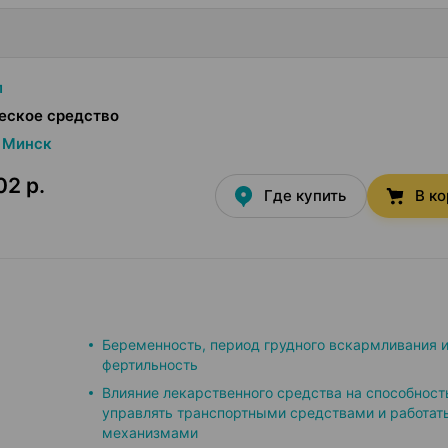
л
еское средство
Минск
02 р.
Где купить
В к
Беременность, период грудного вскармливания 
фертильность
Влияние лекарственного средства на способност
управлять транспортными средствами и работать
механизмами