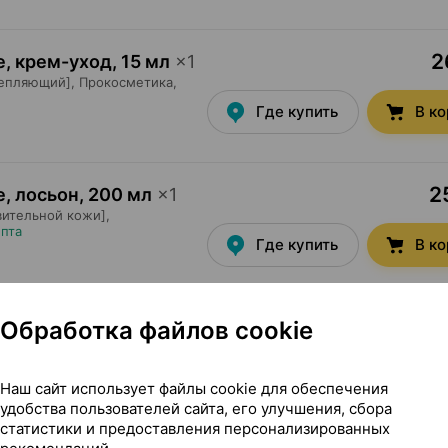
2
qe, крем-уход
,
15 мл
×
1
репляющий],
Прокосметика
,
Где купить
В к
2
e, лосьон
,
200 мл
×
1
ительной кожи],
епта
Где купить
В к
1
Обработка файлов cookie
e, маска
,
100 мл
×
1
 жирной и чувствительной
ез рецепта
Где купить
В к
Наш сайт использует файлы cookie для обеспечения
удобства пользователей сайта, его улучшения, сбора
статистики и предоставления персонализированных