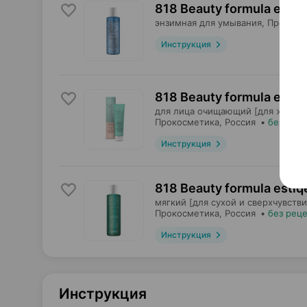
818 Beauty formula estiq
энзимная для умывания,
Прокосм
Инструкция
818 Beauty formula estiq
для лица очищающий [для жирной
Прокосметика
, Россия
•
без рец
Инструкция
818 Beauty formula estiq
мягкий [для сухой и сверхчувств
Прокосметика
, Россия
•
без рец
Инструкция
Инструкция