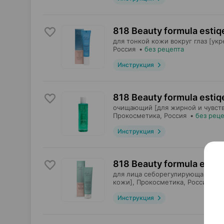
818 Beauty formula esti
для тонкой кожи вокруг глаз [ук
Россия
•
без рецепта
Инструкция
818 Beauty formula estiq
очищающий [для жирной и чувств
Прокосметика
, Россия
•
без рец
Инструкция
818 Beauty formula estiq
для лица себорегулирующая [для
кожи],
Прокосметика
, Россия
•
б
Инструкция