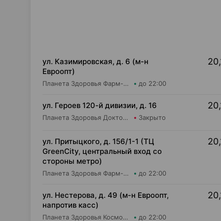
20,
ул. Казимировская, д. 6 (м-н
Евроопт)
Планета Здоровья Фарм-Продукт ОДО Аптека №7
до 22:00
20,
ул. Героев 120-й дивизии, д. 16
Планета Здоровья Доктор Таир ООО Аптека №2
Закрыто
20,
ул. Притыцкого, д. 156/1-1 (ТЦ
GreenCity, центральный вход со
стороны метро)
Планета Здоровья Фарм-Продукт ОДО Аптека №23
до 22:00
20,
ул. Нестерова, д. 49 (м-н Евроопт,
напротив касс)
Планета Здоровья КосмоФарма ООО Аптека №5
до 22:00