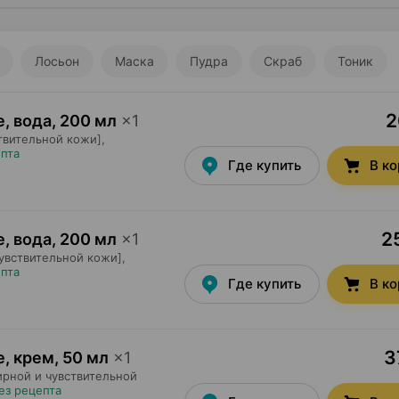
Лосьон
Маска
Пудра
Скраб
Тоник
2
e, вода
,
200 мл
×
1
твительной кожи],
епта
Где купить
В к
2
e, вода
,
200 мл
×
1
увствительной кожи],
епта
Где купить
В к
3
e, крем
,
50 мл
×
1
ирной и чувствительной
ез рецепта