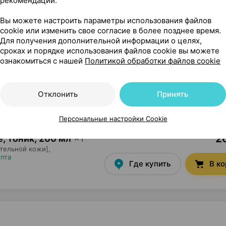
рекомендаций.
1
e, пудра
,
100 мл
×
1
етика
, Россия
•
без рецепта
Вы можете настроить параметры использования файлов
cookie или изменить свое согласие в более позднее время.
Где купить
В к
Для получения дополнительной информации о целях,
сроках и порядке использования файлов cookie вы можете
ознакомиться с нашей
Политикой обработки файлов cookie
1
e, скраб
,
100 мл
×
1
 и чувствительной кожи],
епта
Отклонить
Принять
Где купить
В к
Персональные настройки Cookie
26
e, тоник
,
200 мл
×
1
ительной кожи],
епта
Где купить
В к