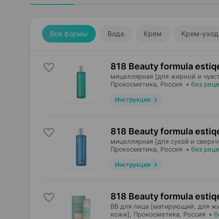
Все формы
Вода
Крем
Крем-уход
818 Beauty formula estiq
мицеллярная [для жирной и чувс
Прокосметика
, Россия
•
без рец
Инструкция
818 Beauty formula estiq
мицеллярная [для сухой и сверхч
Прокосметика
, Россия
•
без рец
Инструкция
818 Beauty formula estiq
BB для лица [матирующий, для ж
кожи],
Прокосметика
, Россия
•
б