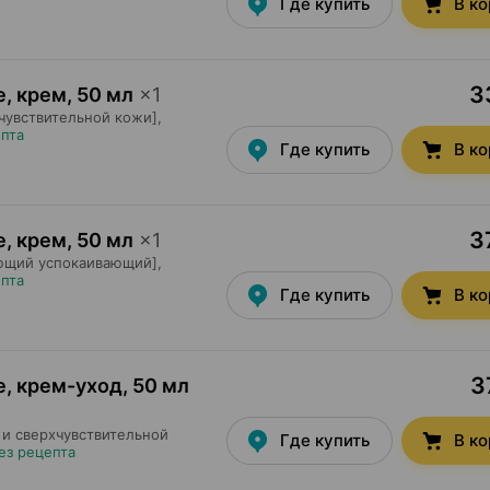
Где купить
В к
3
e, крем
,
50 мл
×
1
чувствительной кожи],
епта
Где купить
В к
3
e, крем
,
50 мл
×
1
ющий успокаивающий],
епта
Где купить
В к
3
qe, крем-уход
,
50 мл
 и сверхчувствительной
Где купить
В к
ез рецепта