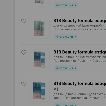
Инструкция
818 Beauty formula estiq
для лица дневной [для жирной и 
Прокосметика
, Россия
•
без рец
Инструкция
818 Beauty formula estiq
для лица ночной [ультраувлажня
Прокосметика
, Россия
•
без рец
Инструкция
818 Beauty formula esti
×
1
для лица насыщенный [для сухой
кожи],
Прокосметика
, Россия
•
б
Инструкция