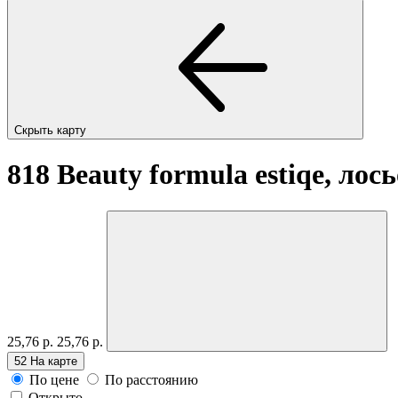
Скрыть карту
818 Beauty formula estiqe, лос
25,76 р.
25,76 р.
52
На карте
По цене
По расстоянию
Открыто