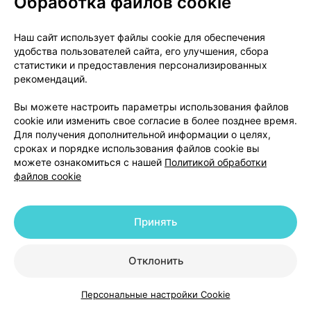
Обработка файлов cookie
ртом.
Е. После вдоха задержать дыхание для
Наш сайт использует файлы cookie для обеспечения
удобства пользователей сайта, его улучшения, сбора
максимального проникновения лекарства.
статистики и предоставления персонализированных
рекомендаций.
Ж. Если необходимо, подождать несколько секунд
и повторить процедуру снова (В, Г, Д и Е).
Вы можете настроить параметры использования файлов
cookie или изменить свое согласие в более позднее время.
З. Закрыть крышкой после использования.
Для получения дополнительной информации о целях,
сроках и порядке использования файлов cookie вы
Пластиковый адаптер необходимо регулярно
можете ознакомиться с нашей
Политикой обработки
файлов cookie
чистить. Для очистки достать металлический
контейнер и промыть адаптер в теплой (не
горячей) воде с мылом.
Принять
Тщательно сполоснуть, высушить адаптер и
собрать устройство. После сборки закрыть
Отклонить
крышкой.
Персональные настройки Cookie
Каталог
Корзина
Избранное
Профиль