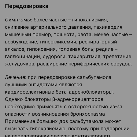
Передозировка
Симптомы
: более частые – гипокалиемия,
снижение артериального давления, тахикардия,
мышечный тремор, тошнота, рвота; менее частые –
возбуждение, гипергликемия, респираторный
алкалоз, гипоксемия, головная боль; редкие –
галлюцинации, судороги, тахиаритмия, трепетание
желудочков, расширение периферических сосудов.
Лечение
: при передозировке сальбутамола
лучшими антидотами являются
кардиоселективные бета-адреноблокаторы.
Однако блокаторы β-адренорецепторов
необходимо применять с осторожностью из-за
опасности возникновения бронхоспазма
Применение больших доз сальбутамола может
вызывать гипокалиемию, поэтому при подозрении
на передозировку следует контролировать