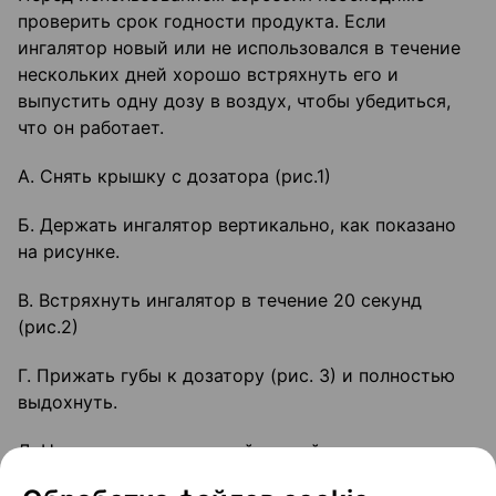
проверить срок годности продукта. Если
ингалятор новый или не использовался в течение
нескольких дней хорошо встряхнуть его и
выпустить одну дозу в воздух, чтобы убедиться,
что он работает.
А. Снять крышку с дозатора (рис.1)
Б. Держать ингалятор вертикально, как показано
на рисунке.
В. Встряхнуть ингалятор в течение 20 секунд
(рис.2)
Г. Прижать губы к дозатору (рис. 3) и полностью
выдохнуть.
Д. Нажать на аэрозольный контейнер как показано
на рис. 4, одновременно сделав глубокий вдох