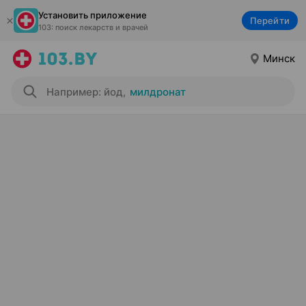
Установить приложение
Перейти
103: поиск лекарств и врачей
Минск
Например: йод
,
милдронат