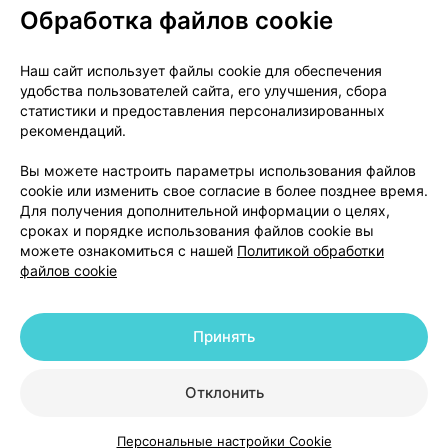
Обработка файлов cookie
О проекте
Новости проекта
Наш сайт использует файлы cookie для обеспечения
удобства пользователей сайта, его улучшения, сбора
Размещение рекламы
Медицинский маркетинг
статистики и предоставления персонализированных
Публичный договор
Доставка
рекомендаций.
Пользовательское соглашение
Вы можете настроить параметры использования файлов
Способы оплаты
Вакансии
Партнеры
cookie или изменить свое согласие в более позднее время.
Написать руководителю 103.by
Для получения дополнительной информации о целях,
сроках и порядке использования файлов cookie вы
Написать в поддержку
можете ознакомиться с нашей
Политикой обработки
Персональные настройки Cookie
файлов cookie
Обработка персональных данных
Принять
© 2026 ООО «Артокс Лаб», УНП 191700409 | 220012, Республика Беларусь,
г. Минск, улица Толбухина, 2, пом. 16 | help@103.by
|
Служба поддержки
+375 291212755
Отклонить
Персональные настройки Cookie