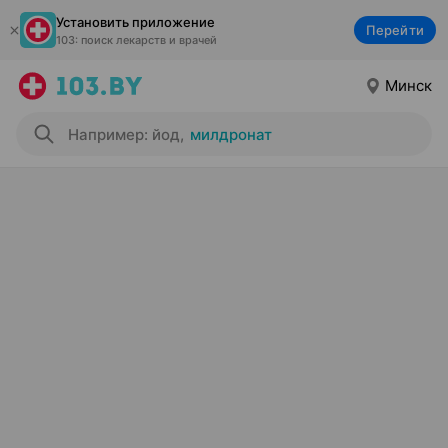
Установить приложение
Перейти
103: поиск лекарств и врачей
Минск
Например: йод
,
милдронат