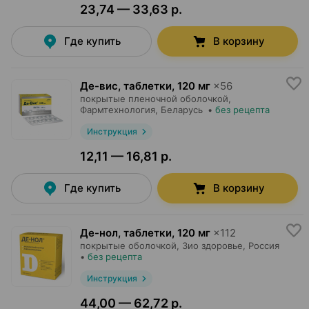
23,74 — 33,63 р.
Где купить
В корзину
Де-вис, таблетки
,
120 мг
×
56
покрытые пленочной оболочкой,
Фармтехнология
, Беларусь
•
без рецепта
Инструкция
12,11 — 16,81 р.
Где купить
В корзину
Де-нол, таблетки
,
120 мг
×
112
покрытые оболочкой,
Зио здоровье
, Россия
•
без рецепта
Инструкция
44,00 — 62,72 р.