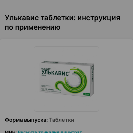
Улькавис таблетки: инструкция
по применению
Форма выпуска
:
Таблетки
МНН
:
Висмута трикалия дицитрат