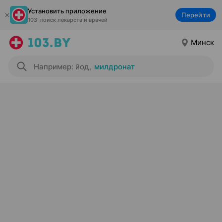
Установить приложение
Перейти
103: поиск лекарств и врачей
Минск
Например: йод
,
милдронат