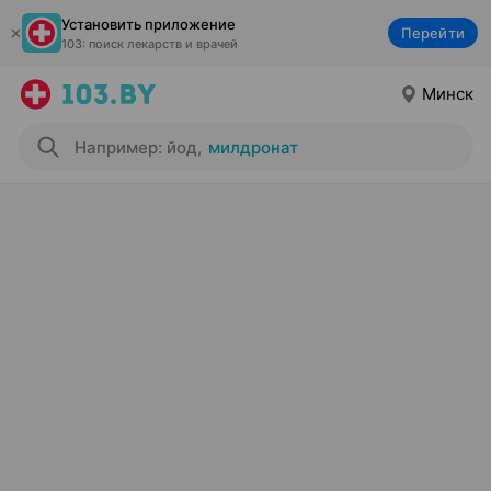
Установить приложение
Перейти
103: поиск лекарств и врачей
Минск
Например: йод
,
милдронат