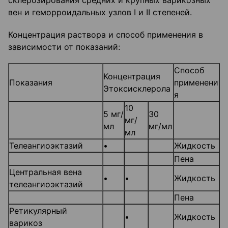
склерозирования средних и крупных варикозных
вен и геморроидальных узлов I и II степеней.
Концентрация раствора и способ применения в
зависимости от показаний:
Способ
Концентрация
Показания
применени
Этоксисклерола
я
10
5 мг/
30
мг/
мл
мг/мл
мл
Телеангиоэктазий
•
Жидкость
Пена
Центральная вена
•
•
Жидкость
телеангиоэктазий
Пена
Ретикулярный
•
Жидкость
варикоз