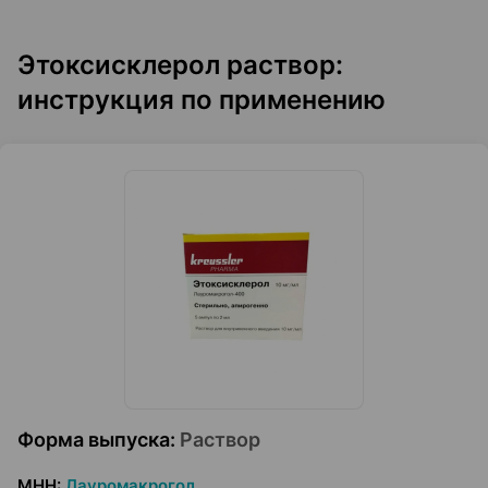
Этоксисклерол раствор:
инструкция по применению
Форма выпуска
:
Раствор
МНН
:
Лауромакрогол