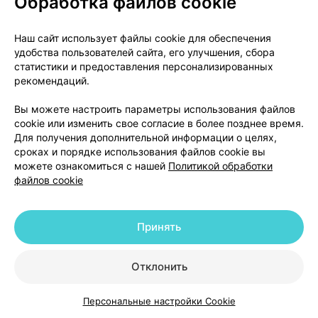
Обработка файлов cookie
Этоксисклерола.
Наш сайт использует файлы cookie для обеспечения
При склерозировании геморроидальных узлов во
удобства пользователей сайта, его улучшения, сбора
время и после инъекции в месте введения могут
статистики и предоставления персонализированных
наблюдаться побочные реакции в виде жжения,
рекомендаций.
боли, дискомфорта и чувства давления, особенно у
Вы можете настроить параметры использования файлов
мужчин при введении Этоксисклерола в узел,
cookie или изменить свое согласие в более позднее время.
расположенный на И часах (область
Для получения дополнительной информации о целях,
предстательной железы). Эти боли, как правило,
сроках и порядке использования файлов cookie вы
кратковременны и в редких случаях сохраняются в
можете ознакомиться с нашей
Политикой обработки
файлов cookie
течение 2-3 дней.
Передозировка
Принять
Передозировка, обусловленная более высокой
концентрацией или большим объемом препарата,
Отклонить
может приводить к развитию некроза в месте
введения и окружающих тканях, особенно при
Персональные настройки Cookie
Каталог
Корзина
Избранное
Профиль
паравазальном введении.