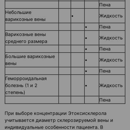
Пена
Небольшие
•
Жидкость
варикозные вены
•
Пена
Варикозные вены
•
Жидкость
среднего размера
•
Пена
Большие варикозные
•
Жидкость
вены
•
Пена
Геморроидальная
болезнь (1 и 2
•
Жидкость
степень)
Пена
При выборе концентрации Этоксисклерола
учитывается диаметр склерозируемой вены и
индивидуальные особенности пациента. В