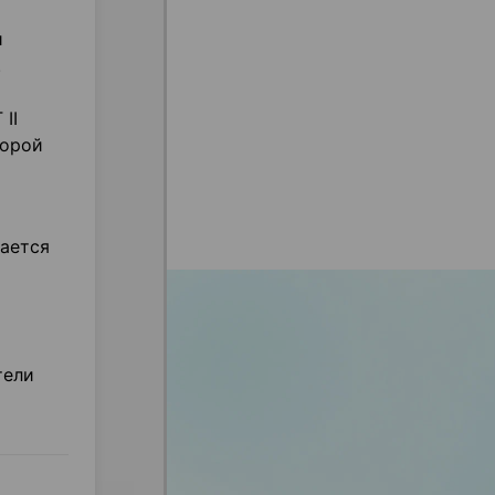
и
.
II
торой
дается
тели