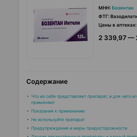
МНН
:
Бозентан
ФТГ
:
Вазодилат
Цены в аптеках
:
2 339,97 — 
Содержание
Что из себя представляет препарат, и для чего ег
применяют
Показания к применению
Не используйте препарат
Предупреждения и меры предосторожности
Другие лекарственные препараты и данный преп