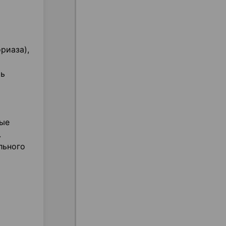
риаза),
ть
ные
.
льного