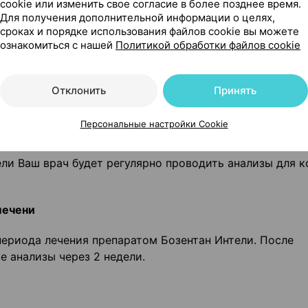
cookie или изменить свое согласие в более позднее время.
Для получения дополнительной информации о целях,
и печени
сроках и порядке использования файлов cookie вы можете
изкий гемоглобин)
ознакомиться с нашей
Политикой обработки файлов cookie
а репродуктивного возраста
тан Интели, наблюдается нарушение функции печени и
Отклонить
Принять
Персональные настройки Cookie
лечения
ли Ваш врач будет регулярно проводить анализы для к
печени
периода лечения препаратом Бозентан Интели. После
 анализы через 2 недели.