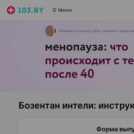
Минск
Бозентан интели: инстру
Форма вып