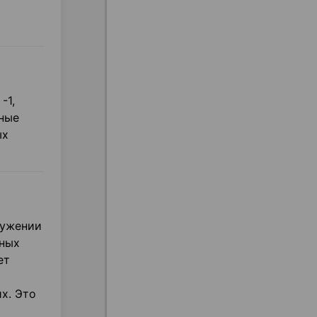
-1,
ные
ых
сужении
сных
ет
х. Это