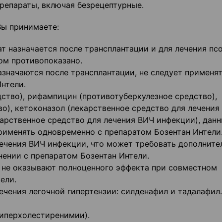
репараты, включая безрецептурные.
Вы принимаете:
т назначается после трансплантации и для лечения псо
ом противопоказано.
значаются после трансплантации, не следует применя
нтели.
ство), рифампицин (противотуберкулезное средство),
о), кетоконазол (лекарственное средство для лечения
карственное средство для лечения ВИЧ инфекции), дан
рименять одновременно с препаратом Бозентан Интели
ечения ВИЧ инфекции, что может требовать дополните
ении с препаратом Бозентан Интели.
 не оказывают полноценного эффекта при совместном
ели.
ечения легочной гипертензии: силденафил и тадалафил.
гиперхолестиренимии).