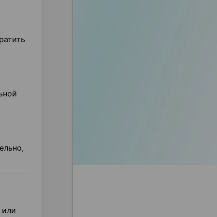
ратить
ьной
ельно,
 или