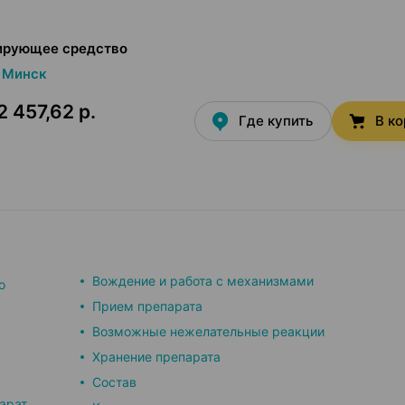
ирующее средство
Минск
2 457,62 р.
Где купить
В к
Вождение и работа с механизмами
о
Прием препарата
Возможные нежелательные реакции
Хранение препарата
Состав
арат