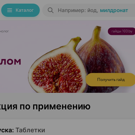
Каталог
Например: йод
,
милдронат
кция по применению
уска
:
Таблетки