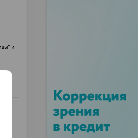
ивы” и