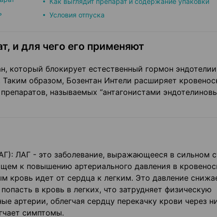
Как выглядит препарат и содержание упаковки
ь
Условия отпуска
т, и для чего его применяют
н, который блокирует естественный гормон эндотелии 
 Таким образом, Бозентан Интели расширяет кровенос
х препаратов, называемых “антагонистами эндотелинов
АГ): ЛАГ - это заболевание, выражающееся в сильном 
дящем к повышению артериального давления в кровено
ым кровь идет от сердца к легким. Это давление снижа
попасть в кровь в легких, что затрудняет физическую
ые артерии, облегчая сердцу перекачку крови через ни
гчает симптомы.