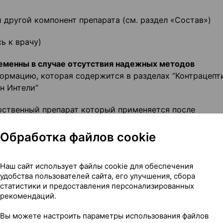
 другой компонент препарата (см. раздел «Состав»)
ь к врачу)
еменны в случае отсутствия надежных методов
ормацию, которая содержится в разделах “Контрацепт
н Интели”
рственный препарат который применяется после
Обработка файлов cookie
щите об этом своему врачу.
Наш сайт использует файлы cookie для обеспечения
торожности
удобства пользователей сайта, его улучшения, сбора
статистики и предоставления персонализированных
ели проконсультируйтесь со своим лечащим врачом.
рекомендаций.
Вы можете настроить параметры использования файлов
анализы: